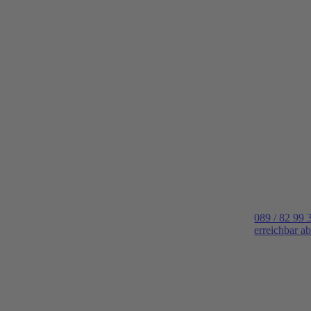
089 / 82 99 
erreichbar a