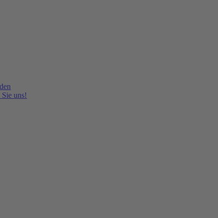
lden
 Sie uns!