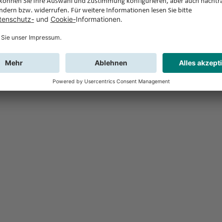
Feedback
Sie haben Fr
Buchung?