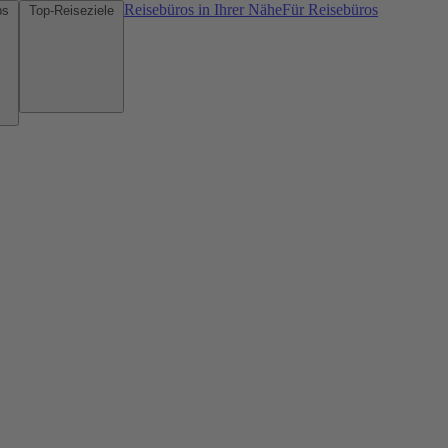
Reisebüros in Ihrer Nähe
Für Reisebüros
Mietwagen-Tipps
Top-Reiseziele