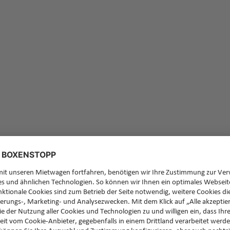
Feedb
Sie ha
zurüc