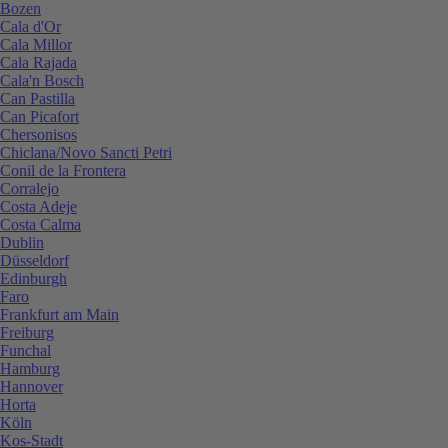
Bozen
Cala d'Or
Cala Millor
Cala Rajada
Cala'n Bosch
Can Pastilla
Can Picafort
Chersonisos
Chiclana/Novo Sancti Petri
Conil de la Frontera
Corralejo
Costa Adeje
Costa Calma
Dublin
Düsseldorf
Edinburgh
Faro
Frankfurt am Main
Freiburg
Funchal
Hamburg
Hannover
Horta
Köln
Kos-Stadt