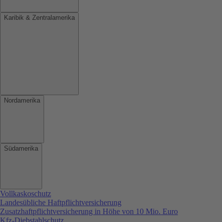
Karibik & Zentralamerika
Nordamerika
Südamerika
Vollkaskoschutz
Landesübliche Haftpflichtversicherung
Zusatzhaftpflichtversicherung in Höhe von 10 Mio. Euro
Kfz-Diebstahlschutz