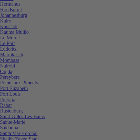
Hermanus
Hoedspruit
Johannesburg
Kairo
Kapstadt
Katima Mulilo
Le Morne
Le Port
Lüderitz
Marrakesch
Mombasa
Nairobi
Oujda
Péreybère
Pointe aux Piments
Port Elizabeth
Port Louis
Pretoria
Rabat
Rustenburg
Saint-Gilles-Les-Bains
Sainte-Marie
Saldanha
Santa Maria do Sal
Sheikh Zayed Stadt