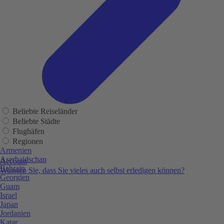
Beliebte Reiseländer
Beliebte Städte
Flughäfen
Regionen
Armenien
Aserbaidschan
Account
Bahrain
Wussten Sie, dass Sie vieles auch selbst erledigen können?
Georgien
Guam
Israel
Japan
Jordanien
Katar