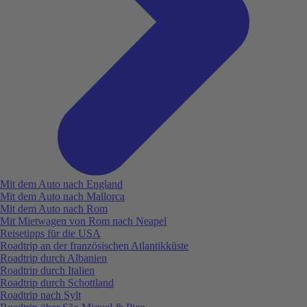
Mit dem Auto nach England
Mit dem Auto nach Mallorca
Mit dem Auto nach Rom
Mit Mietwagen von Rom nach Neapel
Reisetipps für die USA
Roadtrip an der französischen Atlantikküste
Roadtrip durch Albanien
Roadtrip durch Italien
Roadtrip durch Schottland
Roadtrip nach Sylt