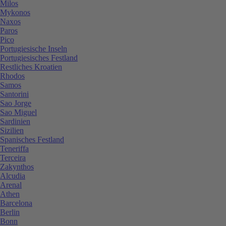
Milos
Mykonos
Naxos
Paros
Pico
Portugiesische Inseln
Portugiesisches Festland
Restliches Kroatien
Rhodos
Samos
Santorini
Sao Jorge
Sao Miguel
Sardinien
Sizilien
Spanisches Festland
Teneriffa
Terceira
Zakynthos
Alcudia
Arenal
Athen
Barcelona
Berlin
Bonn