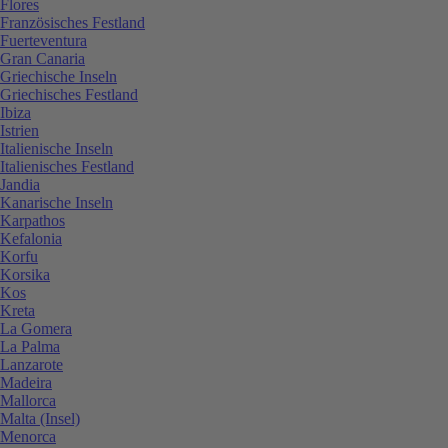
Flores
Französisches Festland
Fuerteventura
Gran Canaria
Griechische Inseln
Griechisches Festland
Ibiza
Istrien
Italienische Inseln
Italienisches Festland
Jandia
Kanarische Inseln
Karpathos
Kefalonia
Korfu
Korsika
Kos
Kreta
La Gomera
La Palma
Lanzarote
Madeira
Mallorca
Malta (Insel)
Menorca