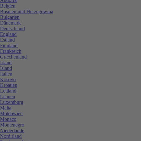
Andorra
Belgien
Bosnien und Herzegowina
Bulgarien
Dänemark
Deutschland
England
Estland
Finnland
Frankreich
Griechenland
Irland
Island
Italien
Kosovo
Kroatien
Lettland
Litauen
Luxemburg
Malta
Moldawien
Monaco
Montenegro
Niederlande
Nordirland