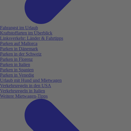
Fahrangst im Urlaub
Kraftstoffarten im Überblick
Linksverkehr: Länder & Fahrtipps
Parken auf Mallorca
Parken in Dänemark
Parken in der Schweiz
Parken in Florenz
Parken in Italien
Parken in Spanien
Parken in Venedig
Urlaub mit Hund und Mietwagen
Verkehrsregeln in den USA
Verkehrsregeln in Italien
Weitere Mietwagen-Tipps