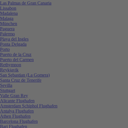
Las Palmas de Gran Canaria
Lissabon
Madalena
Malaga
München
Paguera
Palermo
Playa del Ingles
Ponta Delgada
Porto
Puerto de la Cruz
Puerto del Carmen
Rethymnon
Reykjavik
San Sebastian (La Gomera)
Santa Cruz de Tenerife
Sevilla
Stuttgart
Valle Gran Rey
Alicante Flughafen
Amsterdam Schiphol Flughafen
Antalya Flughafen
Athen Flughafen
Barcelona Flughafen
Bari Flughafen