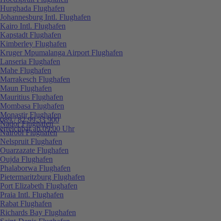
Hurghada Flughafen
Johannesburg Intl. Flughafen
Kairo Intl. Flughafen
Kapstadt Flughafen
Kimberley Flughafen
Kruger Mpumalanga Airport Flughafen
Lanseria Flughafen
Mahe Flughafen
Marrakesch Flughafen
Maun Flughafen
Mauritius Flughafen
Mombasa Flughafen
Monastir Flughafen
089 / 82 99 33 900
Nador Flughafen
erreichbar ab 09:00 Uhr
Nairobi Flughafen
Nelspruit Flughafen
Ouarzazate Flughafen
Oujda Flughafen
Phalaborwa Flughafen
Pietermaritzburg Flughafen
Port Elizabeth Flughafen
Praia Intl. Flughafen
Rabat Flughafen
Richards Bay Flughafen