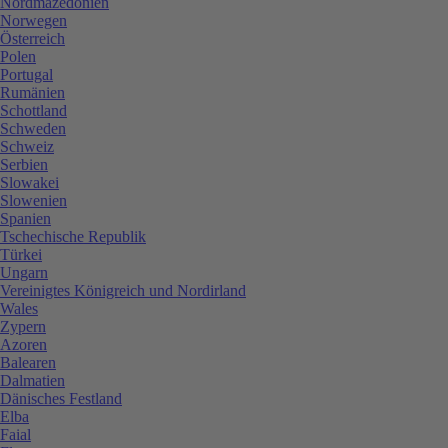
Nordmazedonien
Norwegen
Österreich
Polen
Portugal
Rumänien
Schottland
Schweden
Schweiz
Serbien
Slowakei
Slowenien
Spanien
Tschechische Republik
Türkei
Ungarn
Vereinigtes Königreich und Nordirland
Wales
Zypern
Azoren
Balearen
Dalmatien
Dänisches Festland
Elba
Faial