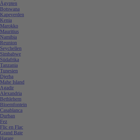
Ägypten
Botswana
Kapeverden
Kenia
Marokko
Mauritius
Namibia
Reunion
Seychellen
Simbabwe
Südafrika
Tanzania
Tunesien
Djerba
Mahe Island
Agadir
Alexandria
Bethlehem
Bloemfontein
Casablanca
Durban
Fez
Flic en Flac
Grand Baie
Harare