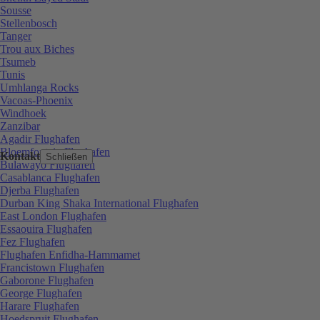
Sousse
Stellenbosch
Tanger
Trou aux Biches
Tsumeb
Tunis
Umhlanga Rocks
Vacoas-Phoenix
Windhoek
Zanzibar
Agadir Flughafen
Bloemfontein Flughafen
Kontakt
Schließen
Bulawayo Flughafen
Casablanca Flughafen
Djerba Flughafen
Durban King Shaka International Flughafen
East London Flughafen
Essaouira Flughafen
Fez Flughafen
Flughafen Enfidha-Hammamet
Francistown Flughafen
Gaborone Flughafen
George Flughafen
Harare Flughafen
Hoedspruit Flughafen