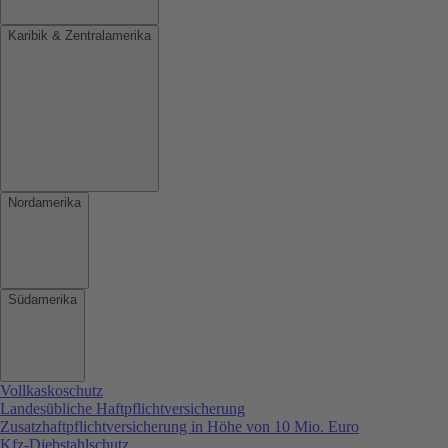
Karibik & Zentralamerika
Nordamerika
Südamerika
Vollkaskoschutz
Landesübliche Haftpflichtversicherung
Zusatzhaftpflichtversicherung in Höhe von 10 Mio. Euro
Kfz-Diebstahlschutz