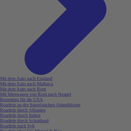
Mit dem Auto nach England
Mit dem Auto nach Mallorca
Mit dem Auto nach Rom
Mit Mietwagen von Rom nach Neapel
Reisetipps für die USA
Roadtrip an der französischen Atlantikküste
Roadtrip durch Albanien
Roadtrip durch Italien
Roadtrip durch Schottland
Roadtrip nach Sylt