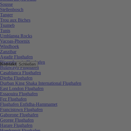
Sousse
Stellenbosch
Tanger
Trou aux Biches
Tsumeb
Tunis
Umhlanga Rocks
Vacoas-Phoenix
Windhoek
Zanzibar
Agadir Flughafen
Bloemfontein Flughafen
Kontakt
Schließen
Bulawayo Flughafen
Casablanca Flughafen
Djerba Flughafen
Durban King Shaka International Flughafen
East London Flughafen
Essaouira Flughafen
Fez Flughafen
Flughafen Enfidha-Hammamet
Francistown Flughafen
Gaborone Flughafen
George Flughafen
Harare Flughafen
Hoedspruit Flughafen