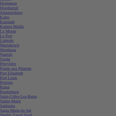
Hermanus
Hoedspruit
Johannesburg
Kairo
Kapstadt
Katima Mulilo
Le Morne
Le Port
Lüderitz
Marrakesch
Mombasa
Nairobi
Oujda
Péreybère
Pointe aux Piments
Port Elizabeth
Port Louis
Pretoria
Rabat
Rustenburg
Saint-Gilles-Les-Bains
Sainte-Marie
Saldanha
Santa Maria do Sal
Sheikh Zayed Stadt