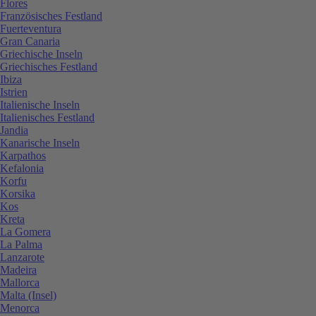
Flores
Französisches Festland
Fuerteventura
Gran Canaria
Griechische Inseln
Griechisches Festland
Ibiza
Istrien
Italienische Inseln
Italienisches Festland
Jandia
Kanarische Inseln
Karpathos
Kefalonia
Korfu
Korsika
Kos
Kreta
La Gomera
La Palma
Lanzarote
Madeira
Mallorca
Malta (Insel)
Menorca