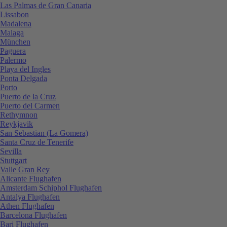
Las Palmas de Gran Canaria
Lissabon
Madalena
Malaga
München
Paguera
Palermo
Playa del Ingles
Ponta Delgada
Porto
Puerto de la Cruz
Puerto del Carmen
Rethymnon
Reykjavik
San Sebastian (La Gomera)
Santa Cruz de Tenerife
Sevilla
Stuttgart
Valle Gran Rey
Alicante Flughafen
Amsterdam Schiphol Flughafen
Antalya Flughafen
Athen Flughafen
Barcelona Flughafen
Bari Flughafen