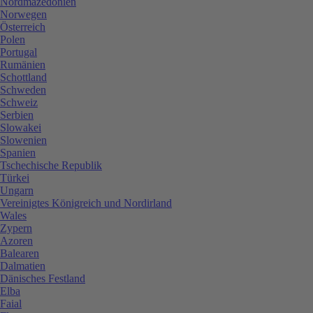
Nordmazedonien
Norwegen
Österreich
Polen
Portugal
Rumänien
Schottland
Schweden
Schweiz
Serbien
Slowakei
Slowenien
Spanien
Tschechische Republik
Türkei
Ungarn
Vereinigtes Königreich und Nordirland
Wales
Zypern
Azoren
Balearen
Dalmatien
Dänisches Festland
Elba
Faial