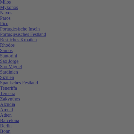
Milos
Mykonos
Naxos
Paros
Pico
Portugiesische Inseln
Portugiesisches Festland
Restliches Kroatien
Rhodos
Samos
Santorini
Sao Jorge
Sao Miguel
Sardinien
Sizilien
Spanisches Festland
Teneriffa
Terceira
Zakynthos
Alcudia
Arenal
Athen
Barcelona
Berlin
Bonn