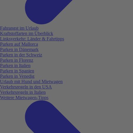
Fahrangst im Urlaub
Kraftstoffarten im Überblick
Linksverkehr: Länder & Fahrtipps
Parken auf Mallorca
Parken in Dänemark
Parken in der Schweiz
Parken in Florenz
Parken in Italien
Parken in Spanien
Parken in Venedig
Urlaub mit Hund und Mietwagen
Verkehrsregeln in den USA
Verkehrsregeln in Italien
Weitere Mietwagen-Tipps