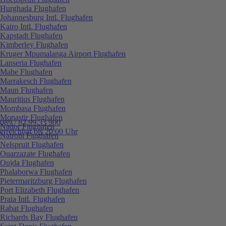
Hurghada Flughafen
Johannesburg Intl. Flughafen
Kairo Intl. Flughafen
Kapstadt Flughafen
Kimberley Flughafen
Kruger Mpumalanga Airport Flughafen
Lanseria Flughafen
Mahe Flughafen
Marrakesch Flughafen
Maun Flughafen
Mauritius Flughafen
Mombasa Flughafen
Monastir Flughafen
089 / 82 99 33 900
Nador Flughafen
erreichbar bis 20:00 Uhr
Nairobi Flughafen
Nelspruit Flughafen
Ouarzazate Flughafen
Oujda Flughafen
Phalaborwa Flughafen
Pietermaritzburg Flughafen
Port Elizabeth Flughafen
Praia Intl. Flughafen
Rabat Flughafen
Richards Bay Flughafen