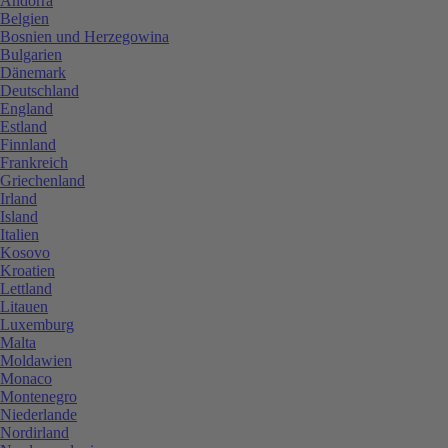
Andorra
Belgien
Bosnien und Herzegowina
Bulgarien
Dänemark
Deutschland
England
Estland
Finnland
Frankreich
Griechenland
Irland
Island
Italien
Kosovo
Kroatien
Lettland
Litauen
Luxemburg
Malta
Moldawien
Monaco
Montenegro
Niederlande
Nordirland