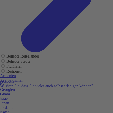
Beliebte Reiseländer
Beliebte Städte
Flughäfen
Regionen
Armenien
Aserbaidschan
Account
Bahrain
Wussten Sie, dass Sie vieles auch selbst erledigen können?
Georgien
Guam
Israel
Japan
Jordanien
Katar