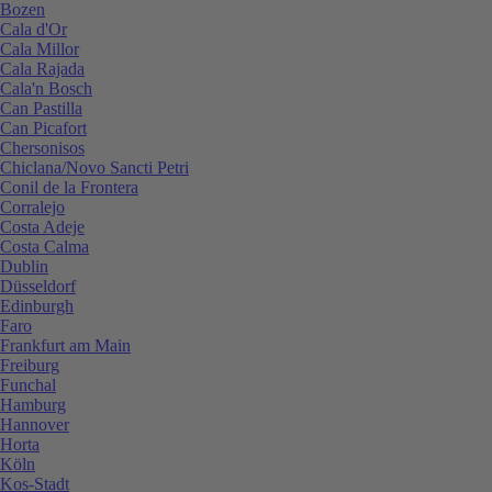
Bozen
Cala d'Or
Cala Millor
Cala Rajada
Cala'n Bosch
Can Pastilla
Can Picafort
Chersonisos
Chiclana/Novo Sancti Petri
Conil de la Frontera
Corralejo
Costa Adeje
Costa Calma
Dublin
Düsseldorf
Edinburgh
Faro
Frankfurt am Main
Freiburg
Funchal
Hamburg
Hannover
Horta
Köln
Kos-Stadt