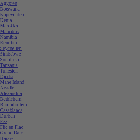
Ägypten
Botswana
Kapeverden
Kenia
Marokko
Mauritius
Namibia
Reunion
Seychellen
Simbabwe
Südafrika
Tanzania
Tunesien
Djerba
Mahe Island
Agadir
Alexandria
Bethlehem
Bloemfontein
Casablanca
Durban
Fez
Flic en Flac
Grand Baie
Harare