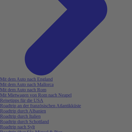
Mit dem Auto nach England
Mit dem Auto nach Mallorca
Mit dem Auto nach Rom
Mit Mietwagen von Rom nach Neapel
Reisetipps für die USA
Roadtrip an der französischen Atlantikküste
Roadtrip durch Albanien
Roadtrip durch Italien
Roadtrip durch Schottland
Roadtrip nach Sylt