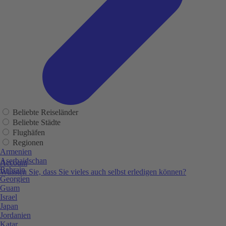
Beliebte Reiseländer
Beliebte Städte
Flughäfen
Regionen
Armenien
Aserbaidschan
Account
Bahrain
Wussten Sie, dass Sie vieles auch selbst erledigen können?
Georgien
Guam
Israel
Japan
Jordanien
Katar