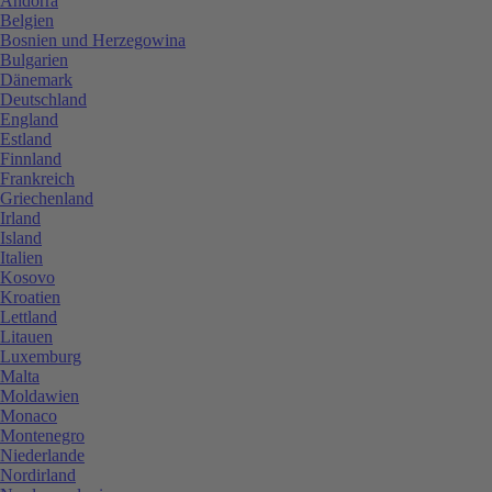
Andorra
Belgien
Bosnien und Herzegowina
Bulgarien
Dänemark
Deutschland
England
Estland
Finnland
Frankreich
Griechenland
Irland
Island
Italien
Kosovo
Kroatien
Lettland
Litauen
Luxemburg
Malta
Moldawien
Monaco
Montenegro
Niederlande
Nordirland