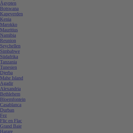
Ägypten
Botswana
Kapeverden
Kenia
Marokko
Mauritius
Namibia
Reunion
Seychellen
Simbabwe
Südafrika
Tanzania
Tunesien
Djerba
Mahe Island
Agadir
Alexandria
Bethlehem
Bloemfontein
Casablanca
Durban
Fez
Flic en Flac
Grand Baie
Harare