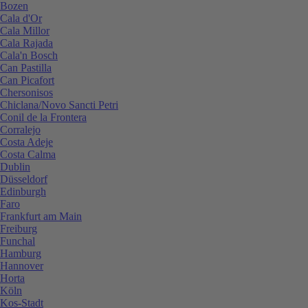
Bozen
Cala d'Or
Cala Millor
Cala Rajada
Cala'n Bosch
Can Pastilla
Can Picafort
Chersonisos
Chiclana/Novo Sancti Petri
Conil de la Frontera
Corralejo
Costa Adeje
Costa Calma
Dublin
Düsseldorf
Edinburgh
Faro
Frankfurt am Main
Freiburg
Funchal
Hamburg
Hannover
Horta
Köln
Kos-Stadt