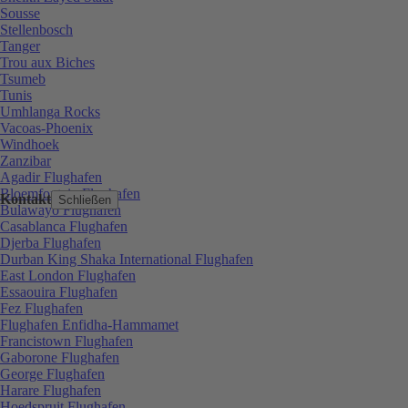
Sousse
Stellenbosch
Tanger
Trou aux Biches
Tsumeb
Tunis
Umhlanga Rocks
Vacoas-Phoenix
Windhoek
Zanzibar
Agadir Flughafen
Bloemfontein Flughafen
Kontakt
Schließen
Bulawayo Flughafen
Casablanca Flughafen
Djerba Flughafen
Durban King Shaka International Flughafen
East London Flughafen
Essaouira Flughafen
Fez Flughafen
Flughafen Enfidha-Hammamet
Francistown Flughafen
Gaborone Flughafen
George Flughafen
Harare Flughafen
Hoedspruit Flughafen