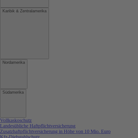
Karibik & Zentralamerika
Nordamerika
Südamerika
Vollkaskoschutz
Landesübliche Haftpflichtversicherung
Zusatzhaftpflichtversicherung in Höhe von 10 Mio. Euro
Kfz-Diebstahlschutz