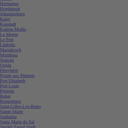
Hermanus
Hoedspruit
Johannesburg
Kairo
Kapstadt
Katima Mulilo
Le Morne
Le Port
Lüderitz
Marrakesch
Mombasa
Nairobi
Oujda
Péreybère
Pointe aux Piments
Port Elizabeth
Port Louis
Pretoria
Rabat
Rustenburg
Saint-Gilles-Les-Bains
Sainte-Marie
Saldanha
Santa Maria do Sal
Sheikh Zayed Stadt