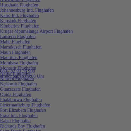
Hurghada Flughafen
Johannesburg Intl. Flughafen
Kairo Intl. Flughafen
Kapstadt Flughafen
Kimberley Flughafen
Kruger Mpumalanga Airport Flughafen
Lanseria Flughafen
Mahe Flughafen
Marrakesch Flughafen
Maun Flughafen
Mauritius Flughafen
Mombasa Flughafen
Monastir Flughafen
089 / 82 99 33 900
Nador Flughafen
erreichbar ab 09:00 Uhr
Nairobi Flughafen
Nelspruit Flughafen
Ouarzazate Flughafen
Oujda Flughafen
Phalaborwa Flughafen
Pietermaritzburg Flughafen
Port Elizabeth Flughafen
Praia Intl. Flughafen
Rabat Flughafen
Richards Bay Flughafen