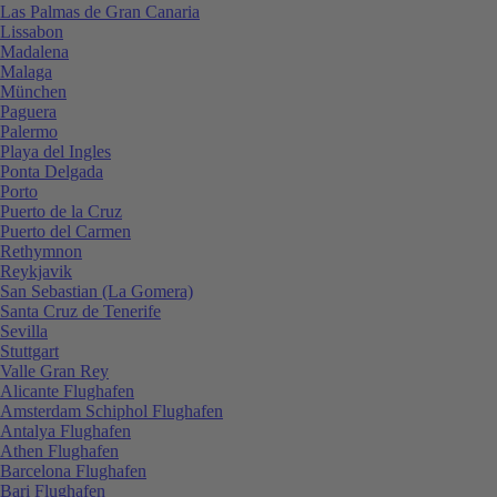
Las Palmas de Gran Canaria
Lissabon
Madalena
Malaga
München
Paguera
Palermo
Playa del Ingles
Ponta Delgada
Porto
Puerto de la Cruz
Puerto del Carmen
Rethymnon
Reykjavik
San Sebastian (La Gomera)
Santa Cruz de Tenerife
Sevilla
Stuttgart
Valle Gran Rey
Alicante Flughafen
Amsterdam Schiphol Flughafen
Antalya Flughafen
Athen Flughafen
Barcelona Flughafen
Bari Flughafen