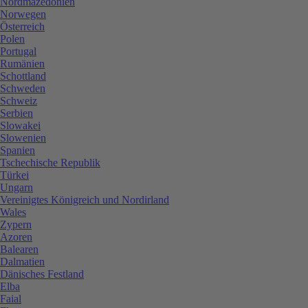
Nordmazedonien
Norwegen
Österreich
Polen
Portugal
Rumänien
Schottland
Schweden
Schweiz
Serbien
Slowakei
Slowenien
Spanien
Tschechische Republik
Türkei
Ungarn
Vereinigtes Königreich und Nordirland
Wales
Zypern
Azoren
Balearen
Dalmatien
Dänisches Festland
Elba
Faial