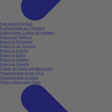
Fahrangst im Urlaub
Kraftstoffarten im Überblick
Linksverkehr: Länder & Fahrtipps
Parken auf Mallorca
Parken in Dänemark
Parken in der Schweiz
Parken in Florenz
Parken in Italien
Parken in Spanien
Parken in Venedig
Urlaub mit Hund und Mietwagen
Verkehrsregeln in den USA
Verkehrsregeln in Italien
Weitere Mietwagen-Tipps