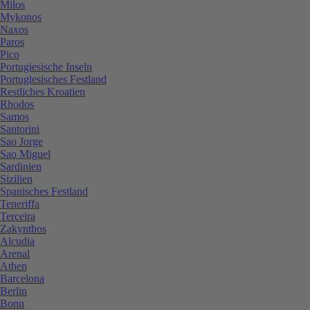
Milos
Mykonos
Naxos
Paros
Pico
Portugiesische Inseln
Portugiesisches Festland
Restliches Kroatien
Rhodos
Samos
Santorini
Sao Jorge
Sao Miguel
Sardinien
Sizilien
Spanisches Festland
Teneriffa
Terceira
Zakynthos
Alcudia
Arenal
Athen
Barcelona
Berlin
Bonn