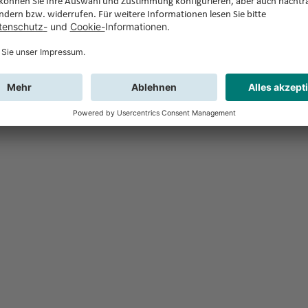
Feedback
Sie haben Fr
Buchung?