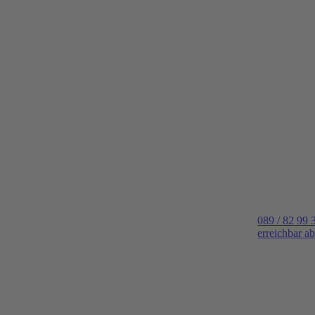
089 / 82 99 
erreichbar a