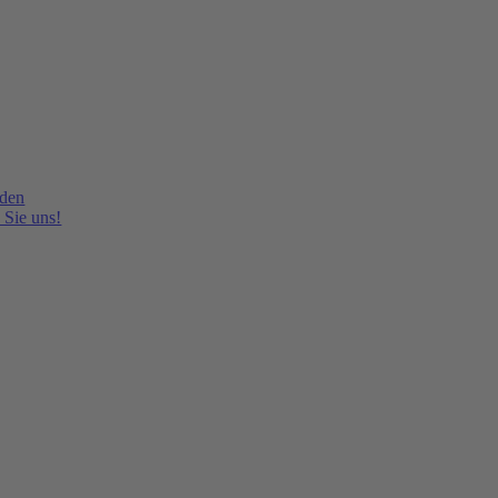
lden
 Sie uns!