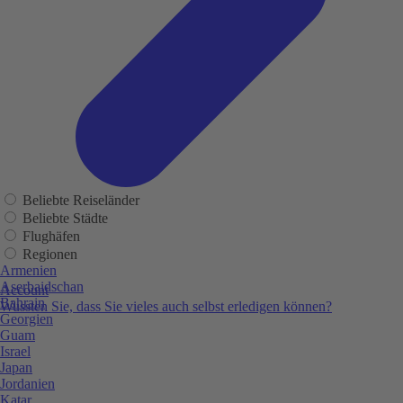
Beliebte Reiseländer
Beliebte Städte
Flughäfen
Regionen
Armenien
Aserbaidschan
Account
Bahrain
Wussten Sie, dass Sie vieles auch selbst erledigen können?
Georgien
Guam
Israel
Japan
Jordanien
Katar