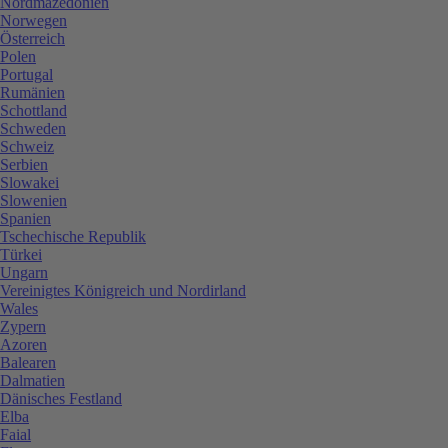
Nordmazedonien
Norwegen
Österreich
Polen
Portugal
Rumänien
Schottland
Schweden
Schweiz
Serbien
Slowakei
Slowenien
Spanien
Tschechische Republik
Türkei
Ungarn
Vereinigtes Königreich und Nordirland
Wales
Zypern
Azoren
Balearen
Dalmatien
Dänisches Festland
Elba
Faial