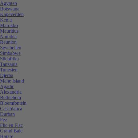
Ägypten
Botswana
Kapeverden
Kenia
Marokko
Mauritius
Namibia
Reunion
Seychellen
Simbabwe
Südafrika
Tanzania
Tunesien
Djerba
Mahe Island
Agadir
Alexandria
Bethlehem
Bloemfontein
Casablanca
Durban
Fez
Flic en Flac
Grand Baie
Harare