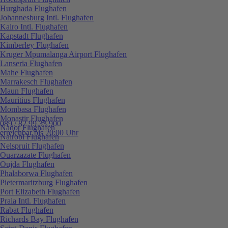
Hurghada Flughafen
Johannesburg Intl. Flughafen
Kairo Intl. Flughafen
Kapstadt Flughafen
Kimberley Flughafen
Kruger Mpumalanga Airport Flughafen
Lanseria Flughafen
Mahe Flughafen
Marrakesch Flughafen
Maun Flughafen
Mauritius Flughafen
Mombasa Flughafen
Monastir Flughafen
089 / 82 99 33 900
Nador Flughafen
erreichbar bis 20:00 Uhr
Nairobi Flughafen
Nelspruit Flughafen
Ouarzazate Flughafen
Oujda Flughafen
Phalaborwa Flughafen
Pietermaritzburg Flughafen
Port Elizabeth Flughafen
Praia Intl. Flughafen
Rabat Flughafen
Richards Bay Flughafen