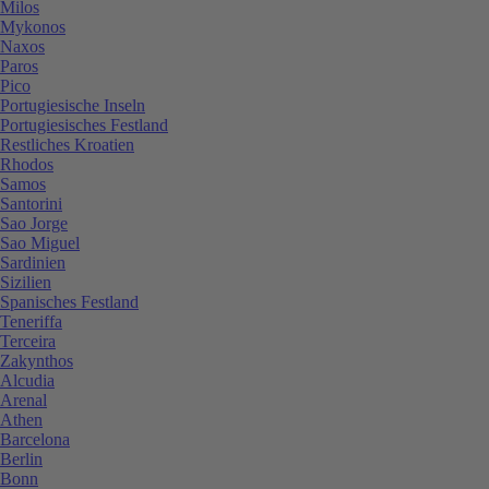
Milos
Mykonos
Naxos
Paros
Pico
Portugiesische Inseln
Portugiesisches Festland
Restliches Kroatien
Rhodos
Samos
Santorini
Sao Jorge
Sao Miguel
Sardinien
Sizilien
Spanisches Festland
Teneriffa
Terceira
Zakynthos
Alcudia
Arenal
Athen
Barcelona
Berlin
Bonn