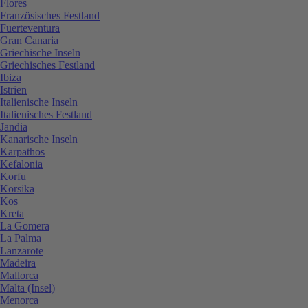
Flores
Französisches Festland
Fuerteventura
Gran Canaria
Griechische Inseln
Griechisches Festland
Ibiza
Istrien
Italienische Inseln
Italienisches Festland
Jandia
Kanarische Inseln
Karpathos
Kefalonia
Korfu
Korsika
Kos
Kreta
La Gomera
La Palma
Lanzarote
Madeira
Mallorca
Malta (Insel)
Menorca