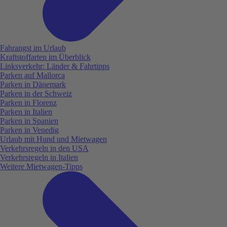
Fahrangst im Urlaub
Kraftstoffarten im Überblick
Linksverkehr: Länder & Fahrtipps
Parken auf Mallorca
Parken in Dänemark
Parken in der Schweiz
Parken in Florenz
Parken in Italien
Parken in Spanien
Parken in Venedig
Urlaub mit Hund und Mietwagen
Verkehrsregeln in den USA
Verkehrsregeln in Italien
Weitere Mietwagen-Tipps