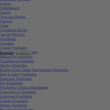
Sousse
Stellenbosch
Tanger
Trou aux Biches
Tsumeb
Tunis
Umhlanga Rocks
Vacoas-Phoenix
Windhoek
Zanzibar
Agadir Flughafen
Bloemfontein Flughafen
Kontakt
Schließen
Bulawayo Flughafen
Casablanca Flughafen
Djerba Flughafen
Durban King Shaka International Flughafen
East London Flughafen
Essaouira Flughafen
Fez Flughafen
Flughafen Enfidha-Hammamet
Francistown Flughafen
Gaborone Flughafen
George Flughafen
Harare Flughafen
Hoedspruit Flughafen