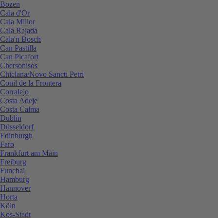
Bozen
Cala d'Or
Cala Millor
Cala Rajada
Cala'n Bosch
Can Pastilla
Can Picafort
Chersonisos
Chiclana/Novo Sancti Petri
Conil de la Frontera
Corralejo
Costa Adeje
Costa Calma
Dublin
Düsseldorf
Edinburgh
Faro
Frankfurt am Main
Freiburg
Funchal
Hamburg
Hannover
Horta
Köln
Kos-Stadt