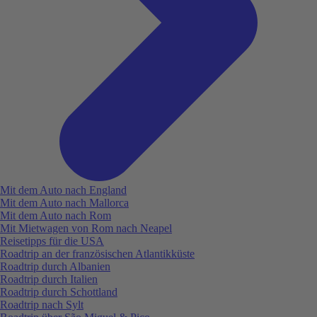
Mit dem Auto nach England
Mit dem Auto nach Mallorca
Mit dem Auto nach Rom
Mit Mietwagen von Rom nach Neapel
Reisetipps für die USA
Roadtrip an der französischen Atlantikküste
Roadtrip durch Albanien
Roadtrip durch Italien
Roadtrip durch Schottland
Roadtrip nach Sylt