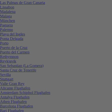
Las Palmas de Gran Canaria
Lissabon
Madalena
Malaga
München
Paguera
Palermo
Playa del Ingles
Ponta Delgada
Porto
Puerto de la Cruz
Puerto del Carmen
Rethymnon
Reykjavik
San Sebastian (La Gomera)
Santa Cruz de Tenerife
Sevilla
Stuttgart
Valle Gran Rey
Alicante Flughafen
Amsterdam Schiphol Flughafen
Antalya Flughafen
Athen Flughafen
Barcelona Flughafen
Bari Flughafen