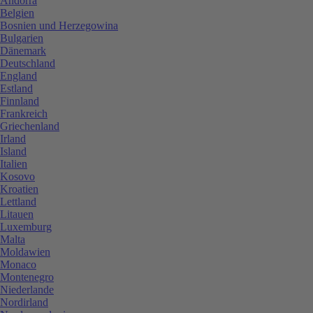
Andorra
Belgien
Bosnien und Herzegowina
Bulgarien
Dänemark
Deutschland
England
Estland
Finnland
Frankreich
Griechenland
Irland
Island
Italien
Kosovo
Kroatien
Lettland
Litauen
Luxemburg
Malta
Moldawien
Monaco
Montenegro
Niederlande
Nordirland