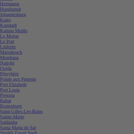
Hermanus
Hoedspruit
Johannesburg
Kairo
Kapstadt
Katima Mulilo
Le Morne
Le Port
Lüderitz
Marrakesch
Mombasa
Nairobi
Oujda
Péreybère
Pointe aux Piments
Port Elizabeth
Port Louis
Pretoria
Rabat
Rustenburg
Saint-Gilles-Les-Bains
Sainte-Marie
Saldanha
Santa Maria do Sal
Sheikh Zayed Stadt