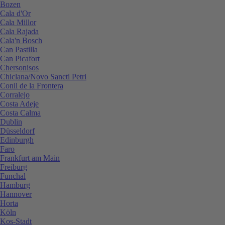
Bozen
Cala d'Or
Cala Millor
Cala Rajada
Cala'n Bosch
Can Pastilla
Can Picafort
Chersonisos
Chiclana/Novo Sancti Petri
Conil de la Frontera
Corralejo
Costa Adeje
Costa Calma
Dublin
Düsseldorf
Edinburgh
Faro
Frankfurt am Main
Freiburg
Funchal
Hamburg
Hannover
Horta
Köln
Kos-Stadt