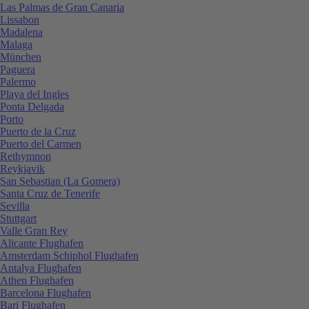
Las Palmas de Gran Canaria
Lissabon
Madalena
Malaga
München
Paguera
Palermo
Playa del Ingles
Ponta Delgada
Porto
Puerto de la Cruz
Puerto del Carmen
Rethymnon
Reykjavik
San Sebastian (La Gomera)
Santa Cruz de Tenerife
Sevilla
Stuttgart
Valle Gran Rey
Alicante Flughafen
Amsterdam Schiphol Flughafen
Antalya Flughafen
Athen Flughafen
Barcelona Flughafen
Bari Flughafen