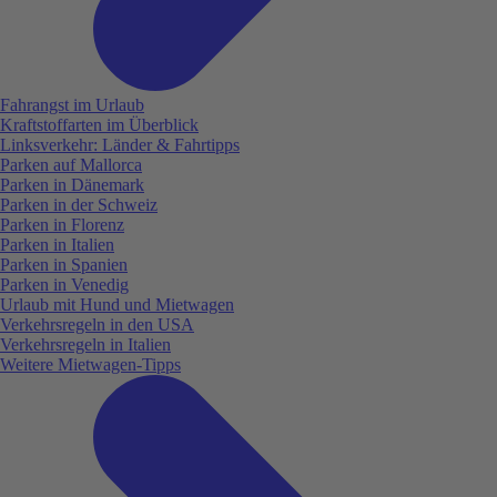
Fahrangst im Urlaub
Kraftstoffarten im Überblick
Linksverkehr: Länder & Fahrtipps
Parken auf Mallorca
Parken in Dänemark
Parken in der Schweiz
Parken in Florenz
Parken in Italien
Parken in Spanien
Parken in Venedig
Urlaub mit Hund und Mietwagen
Verkehrsregeln in den USA
Verkehrsregeln in Italien
Weitere Mietwagen-Tipps