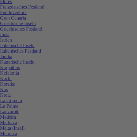
Flores
Französisches Festland
Fuerteventura
Gran Canaria
Griechische Inseln
Griechisches Festland
Ibiza
Istrien
Italienische Inseln
Italienisches Festland
Jandia
Kanarische Inseln
Karpathos
Kefalonia
Korfu
Korsika
Kos
Kreta
La Gomera
La Palma
Lanzarote
Madeira
Mallorca
Malta (Insel)
Menorca