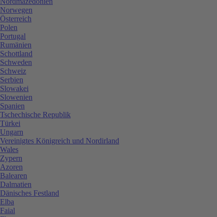
Nordmazedonien
Norwegen
Österreich
Polen
Portugal
Rumänien
Schottland
Schweden
Schweiz
Serbien
Slowakei
Slowenien
Spanien
Tschechische Republik
Türkei
Ungarn
Vereinigtes Königreich und Nordirland
Wales
Zypern
Azoren
Balearen
Dalmatien
Dänisches Festland
Elba
Faial