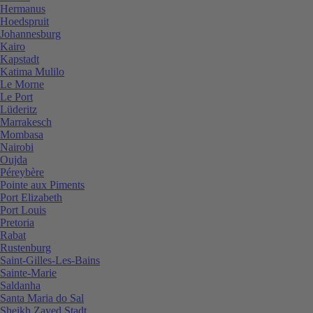
Hermanus
Hoedspruit
Johannesburg
Kairo
Kapstadt
Katima Mulilo
Le Morne
Le Port
Lüderitz
Marrakesch
Mombasa
Nairobi
Oujda
Péreybère
Pointe aux Piments
Port Elizabeth
Port Louis
Pretoria
Rabat
Rustenburg
Saint-Gilles-Les-Bains
Sainte-Marie
Saldanha
Santa Maria do Sal
Sheikh Zayed Stadt