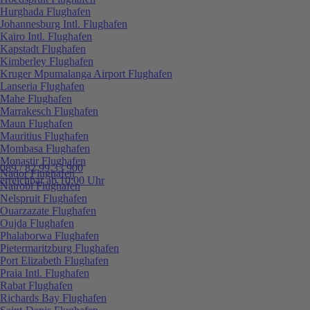
Hurghada Flughafen
Johannesburg Intl. Flughafen
Kairo Intl. Flughafen
Kapstadt Flughafen
Kimberley Flughafen
Kruger Mpumalanga Airport Flughafen
Lanseria Flughafen
Mahe Flughafen
Marrakesch Flughafen
Maun Flughafen
Mauritius Flughafen
Mombasa Flughafen
Monastir Flughafen
089 / 82 99 33 900
Nador Flughafen
erreichbar ab 10:00 Uhr
Nairobi Flughafen
Nelspruit Flughafen
Ouarzazate Flughafen
Oujda Flughafen
Phalaborwa Flughafen
Pietermaritzburg Flughafen
Port Elizabeth Flughafen
Praia Intl. Flughafen
Rabat Flughafen
Richards Bay Flughafen