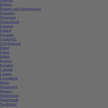
Andorra
Belgien
Bosnien und Herzegowina
Bulgarien
Dänemark
Deutschland
England
Estland
Finnland
Frankreich
Griechenland
Irland
Island
Italien
Kosovo
Kroatien
Lettland
Litauen
Luxemburg
Malta
Moldawien
Monaco
Montenegro
Niederlande
Nordirland