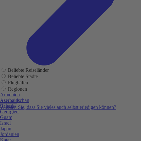
Beliebte Reiseländer
Beliebte Städte
Flughäfen
Regionen
Armenien
Aserbaidschan
Account
Bahrain
Wussten Sie, dass Sie vieles auch selbst erledigen können?
Georgien
Guam
Israel
Japan
Jordanien
Katar