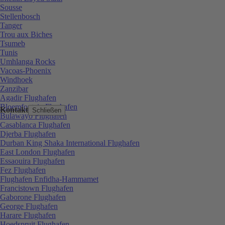
Sousse
Stellenbosch
Tanger
Trou aux Biches
Tsumeb
Tunis
Umhlanga Rocks
Vacoas-Phoenix
Windhoek
Zanzibar
Agadir Flughafen
Bloemfontein Flughafen
Kontakt
Schließen
Bulawayo Flughafen
Casablanca Flughafen
Djerba Flughafen
Durban King Shaka International Flughafen
East London Flughafen
Essaouira Flughafen
Fez Flughafen
Flughafen Enfidha-Hammamet
Francistown Flughafen
Gaborone Flughafen
George Flughafen
Harare Flughafen
Hoedspruit Flughafen