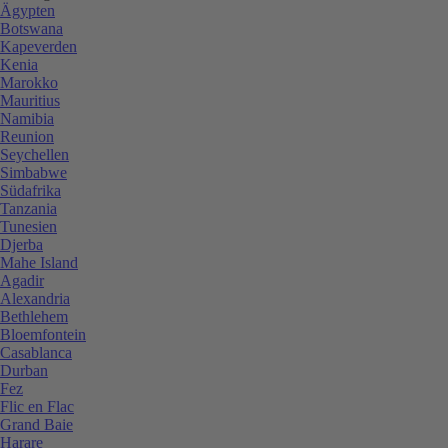
Ägypten
Botswana
Kapeverden
Kenia
Marokko
Mauritius
Namibia
Reunion
Seychellen
Simbabwe
Südafrika
Tanzania
Tunesien
Djerba
Mahe Island
Agadir
Alexandria
Bethlehem
Bloemfontein
Casablanca
Durban
Fez
Flic en Flac
Grand Baie
Harare