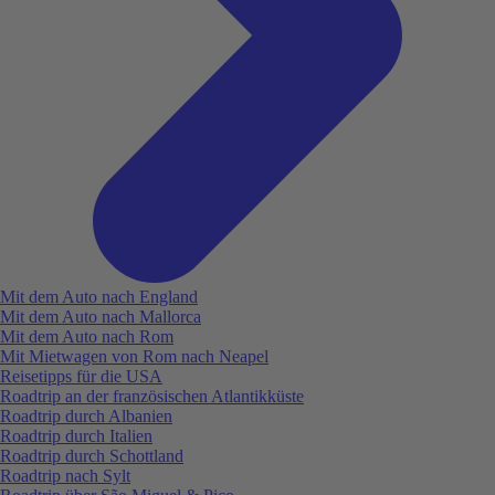
Mit dem Auto nach England
Mit dem Auto nach Mallorca
Mit dem Auto nach Rom
Mit Mietwagen von Rom nach Neapel
Reisetipps für die USA
Roadtrip an der französischen Atlantikküste
Roadtrip durch Albanien
Roadtrip durch Italien
Roadtrip durch Schottland
Roadtrip nach Sylt