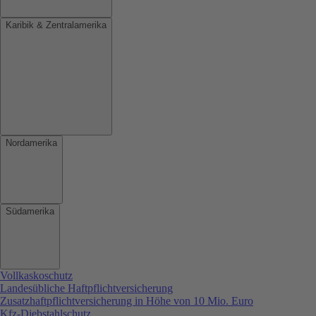
Karibik & Zentralamerika
Nordamerika
Südamerika
Vollkaskoschutz
Landesübliche Haftpflichtversicherung
Zusatzhaftpflichtversicherung in Höhe von 10 Mio. Euro
Kfz-Diebstahlschutz