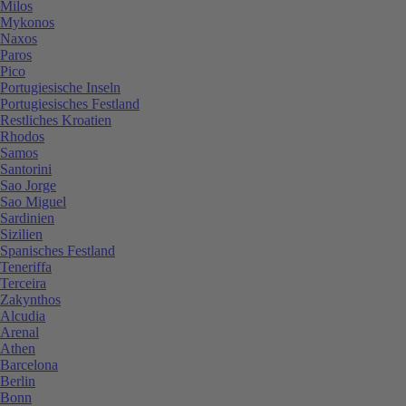
Milos
Mykonos
Naxos
Paros
Pico
Portugiesische Inseln
Portugiesisches Festland
Restliches Kroatien
Rhodos
Samos
Santorini
Sao Jorge
Sao Miguel
Sardinien
Sizilien
Spanisches Festland
Teneriffa
Terceira
Zakynthos
Alcudia
Arenal
Athen
Barcelona
Berlin
Bonn