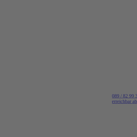
089 / 82 99 
erreichbar a