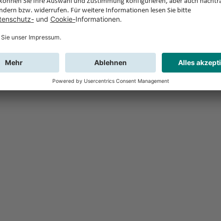
Feedback
Sie haben Fr
Buchung?