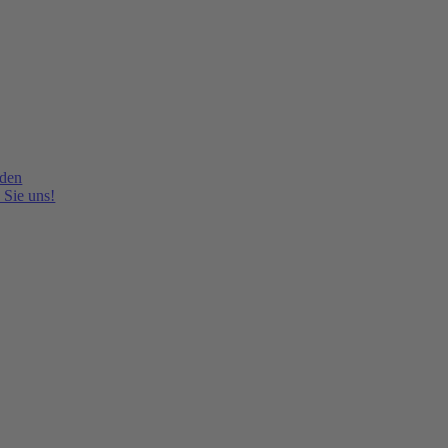
lden
 Sie uns!