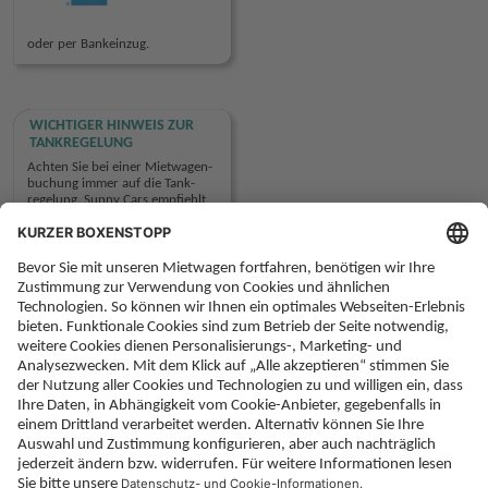
oder per Bankeinzug.
WICHTIGER HINWEIS ZUR
TANKREGELUNG
Achten Sie bei einer Miet­wagen­
buchung immer auf die Tank­
regelung. Sunny Cars empfiehlt
die Mietwagen­buchung mit der
Tank­regelung Rückgabe wie
Übernahme (vielerorts bedeutet
das: Voll/voll).
mehr Information
KONTAKT