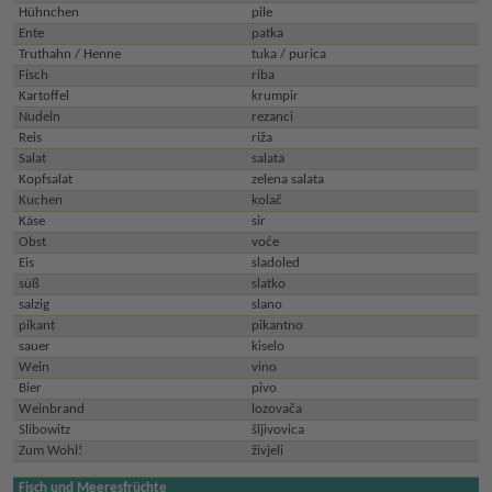
Hühnchen
pile
Ente
patka
Truthahn / Henne
tuka / purica
Fisch
riba
Kartoffel
krumpir
Nudeln
rezanci
Reis
riža
Salat
salata
Kopfsalat
zelena salata
Kuchen
kolač
Käse
sir
Obst
voće
Eis
sladoled
süß
slatko
salzig
slano
pikant
pikantno
sauer
kiselo
Wein
vino
Bier
pivo
Weinbrand
lozovača
Slibowitz
šljivovica
Zum Wohl!
živjeli
Fisch und Meeresfrüchte