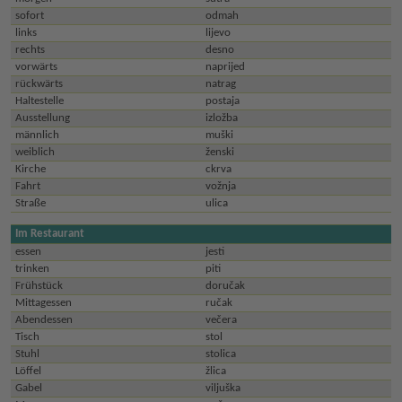
sofort
odmah
links
lijevo
rechts
desno
vorwärts
naprijed
rückwärts
natrag
Haltestelle
postaja
Ausstellung
izložba
männlich
muški
weiblich
ženski
Kirche
ckrva
Fahrt
vožnja
Straße
ulica
Im Restaurant
essen
jesti
trinken
piti
Frühstück
doručak
Mittagessen
ručak
Abendessen
večera
Tisch
stol
Stuhl
stolica
Löffel
žlica
Gabel
viljuška