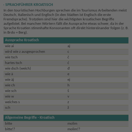
SPRACHFÜHRER KROATISCH
In den touristischen Hochburgen sprechen die im Tourismus Arbeitenden meist
Deutsch, Italienisch und Englisch (in den Städten ist Englisch die erste
Fremdsprache). Trotzdem sind hier die wichtigsten kroatischen Begriffe
aufgelistet. Bei manchen Wörtern fällt die Aussprache etwas schwer, da in der
Sprache Kroatien stimmhafte Konsonanten oft direkt hintereinander folgen (z. B.
in Brdo = Berg).
Aussprache Kroatisch
wie ai
aj
wird wie z ausgesprochen
c
wie tsch
č
hartes tsch
ć
wie dsch (weich)
đ
wie ä
e
wie äj
ej
wie ch
h
wie sch
š
wie w
v
weiches s
z
sch
ž
Allgemeine Begriffe - Kroatisch
bitte
molim
bitte!?
molim!?