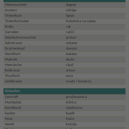
Miesmuscheln
dagnje
Austern
oštrige
Tintenfisch
lignje
Tintenfischsalat
hobotnica na salatu
Krebs
rak
Garnelen
račići
Steinbohrermuschel
prstaci
Zahnbrasse
zubatac
Drachenkopf
skarpin
Stockfisch
bakalar
Makrele
skuša
Meeräsche
cipal
Rotbrasse
arbun
Thunfisch
tuna
Goldbrasse
orada / komarča
Einkaufen
Geschäft
prodavaonica
Marktplatz
tržnica
Konditorei
slastičarna
kaufen
kupiti
Hose
hlače
Hemd
košulja