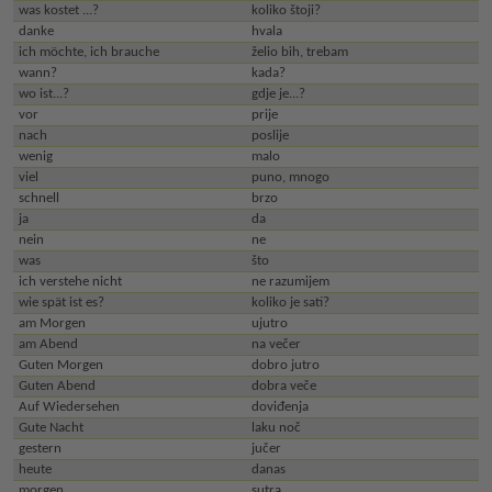
was kostet ...?
koliko štoji?
danke
hvala
ich möchte, ich brauche
želio bih, trebam
wann?
kada?
wo ist...?
gdje je...?
vor
prije
nach
poslije
wenig
malo
viel
puno, mnogo
schnell
brzo
ja
da
nein
ne
was
što
ich verstehe nicht
ne razumijem
wie spät ist es?
koliko je sati?
am Morgen
ujutro
am Abend
na večer
Guten Morgen
dobro jutro
Guten Abend
dobra veče
Auf Wiedersehen
doviđenja
Gute Nacht
laku noč
gestern
jučer
heute
danas
morgen
sutra