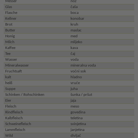
Messer
nož
Glas
čaša
Flasche
boca
Kellner
konobar
Brot
kruh
Butter
maslac
Honig
med
Milch
mlijeko
Kaffee
kava
Tee
čaj
Wasser
voda
Mineralwasser
mineralna voda
Fruchtsaft
voćni sok
kalt
hladno
heiß
vruće
Suppe
juha
Schinken / Rohschinken
šunka / pršut
Eier
jaja
Fleisch
meso
Rindfleisch
govedina
Kalbfleisch
teletina
Schweinefleisch
svinjetina
Lammfleisch
janjetina
Wild
divljač