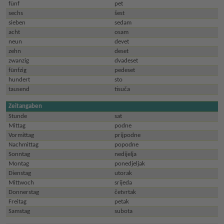
fünf
pet
sechs
šest
sieben
sedam
acht
osam
neun
devet
zehn
deset
zwanzig
dvadeset
fünfzig
pedeset
hundert
sto
tausend
tisuča
Zeitangaben
Stunde
sat
Mittag
podne
Vormittag
prijpodne
Nachmittag
popodne
Sonntag
nedijelja
Montag
ponedjeljak
Dienstag
utorak
Mittwoch
srijeda
Donnerstag
četvrtak
Freitag
petak
Samstag
subota