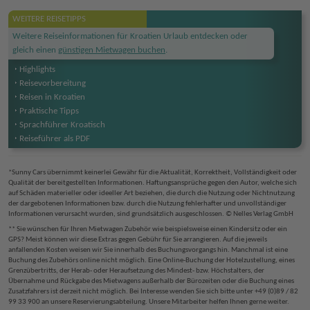
WEITERE REISETIPPS
Weitere Reiseinformationen für Kroatien Urlaub entdecken oder
gleich einen
günstigen Mietwagen buchen
.
Highlights
Reise
vorbereitung
Reisen in Kroatien
Praktische Tipps
Sprachführer Kroatisch
Reiseführer als PDF
*Sunny Cars übernimmt keinerlei Gewähr für die Aktualität, Korrektheit, Vollständigkeit oder
Qualität der bereitgestellten Informationen. Haftungsansprüche gegen den Autor, welche sich
auf Schäden materieller oder ideeller Art beziehen, die durch die Nutzung oder Nichtnutzung
der dargebotenen Informationen bzw. durch die Nutzung fehlerhafter und unvollständiger
Informationen verursacht wurden, sind grundsätzlich ausgeschlossen. © Nelles Verlag GmbH
** Sie wünschen für Ihren Mietwagen Zubehör wie beispielsweise einen Kindersitz oder ein
GPS? Meist können wir diese Extras gegen Gebühr für Sie arrangieren. Auf die jeweils
anfallenden Kosten weisen wir Sie innerhalb des Buchungsvorgangs hin. Manchmal ist eine
Buchung des Zubehörs online nicht möglich. Eine Online-Buchung der Hotelzustellung, eines
Grenzübertritts, der Herab- oder Heraufsetzung des Mindest- bzw. Höchstalters, der
Übernahme und Rückgabe des Mietwagens außerhalb der Bürozeiten oder die Buchung eines
Zusatzfahrers ist derzeit nicht möglich. Bei Interesse wenden Sie sich bitte unter +49 (0)89 / 82
99 33 900 an unsere Reservierungsabteilung. Unsere Mitarbeiter helfen Ihnen gerne weiter.