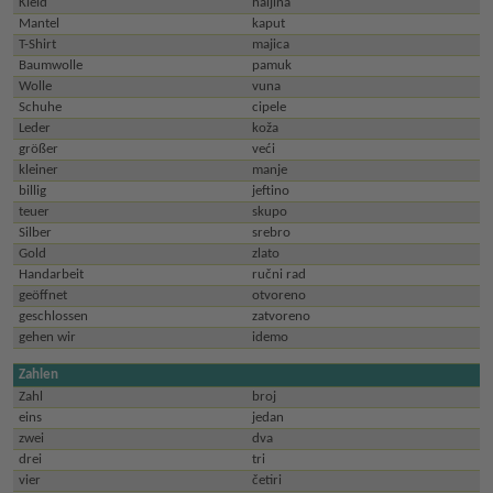
Kleid
haljina
Mantel
kaput
T-Shirt
majica
Baumwolle
pamuk
Wolle
vuna
Schuhe
cipele
Leder
koža
größer
veći
kleiner
manje
billig
jeftino
teuer
skupo
Silber
srebro
Gold
zlato
Handarbeit
ručni rad
geöffnet
otvoreno
geschlossen
zatvoreno
gehen wir
idemo
Zahlen
Zahl
broj
eins
jedan
zwei
dva
drei
tri
vier
četiri