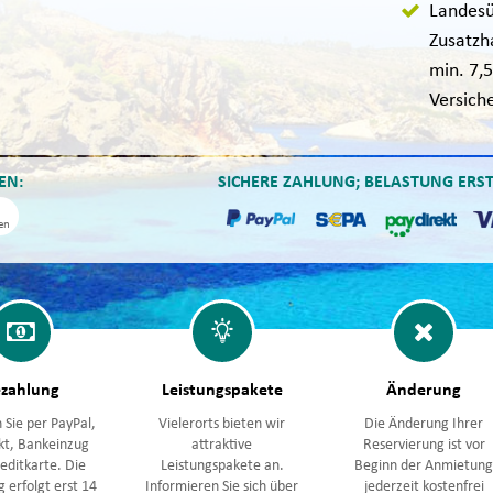
Landesü
Zusatzh
min. 7,5
Versich
EN:
SICHERE ZAHLUNG; BELASTUNG ERS
en
zahlung
Leistungspakete
Änderung
 Sie per PayPal,
Vielerorts bieten wir
Die Änderung Ihrer
kt, Bankeinzug
attraktive
Reservierung ist vor
editkarte. Die
Leistungspakete an.
Beginn der Anmietun
 erfolgt erst 14
Informieren Sie sich über
jederzeit kostenfrei