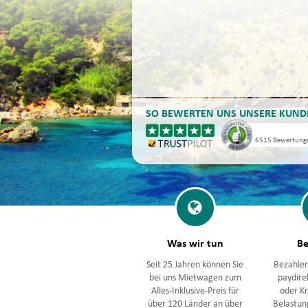
SO BEWERTEN UNS UNSERE KUND
6515
Bewertung
Was wir tun
Be
Seit 25 Jahren können Sie
Bezahlen
bei uns Mietwagen zum
paydire
Alles-Inklusive-Preis für
oder Kr
über 120 Länder an über
Belastung