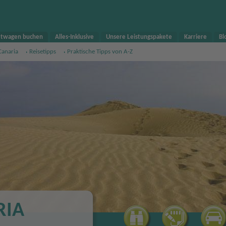
twagen buchen
Alles-Inklusive
Unsere Leistungspakete
Karriere
Bl
Canaria
Reisetipps
Praktische Tipps von A-Z
RIA