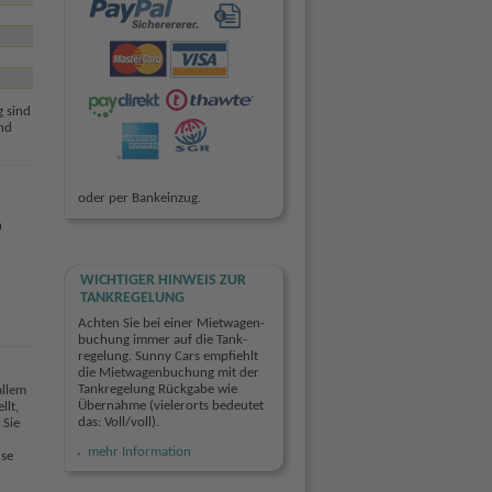
 sind
nd
oder per Bankeinzug.
n
WICHTIGER HINWEIS ZUR
TANKREGELUNG
Achten Sie bei einer Miet­wagen­
buchung immer auf die Tank­
regelung. Sunny Cars empfiehlt
die Mietwagen­buchung mit der
Tank­regelung Rückgabe wie
allem
Übernahme (vielerorts bedeutet
llt,
das: Voll/voll).
 Sie
mehr Information
use