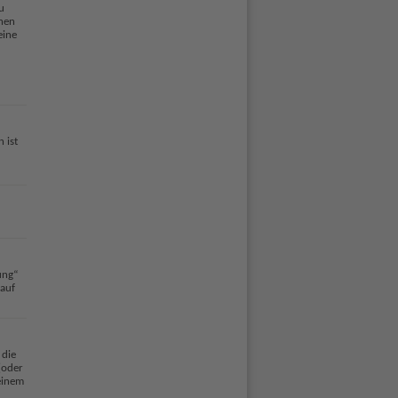
u
nen
eine
 ist
ung“
auf
 die
(oder
 einem