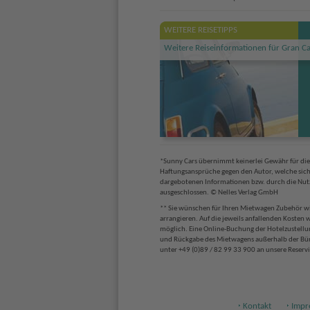
WEITERE REISETIPPS
Weitere Reiseinformationen für Gran Ca
*Sunny Cars übernimmt keinerlei Gewähr für die A
Haftungsansprüche gegen den Autor, welche sich 
dargebotenen Informationen bzw. durch die Nutz
ausgeschlossen. © Nelles Verlag GmbH
** Sie wünschen für Ihren Mietwagen Zubehör wie
arrangieren. Auf die jeweils anfallenden Kosten
möglich. Eine Online-Buchung der Hotelzustellun
und Rückgabe des Mietwagens außerhalb der Büroze
unter +49 (0)89 / 82 99 33 900 an unsere Reservi
Kontakt
Impr