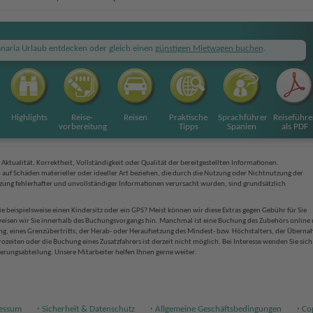
naria Urlaub entdecken oder gleich einen
günstigen Mietwagen buchen
.
Highlights
Reise
-
Reisen
Praktische
Sprachführer
Reiseführe
vorbereitung
Tipps
Spanien
als PDF
ktualität, Korrektheit, Vollständigkeit oder Qualität der bereitgestellten Informationen.
auf Schäden materieller oder ideeller Art beziehen, die durch die Nutzung oder Nichtnutzung der
ung fehlerhafter und unvollständiger Informationen verursacht wurden, sind grundsätzlich
 beispielsweise einen Kindersitz oder ein GPS? Meist können wir diese Extras gegen Gebühr für Sie
 weisen wir Sie innerhalb des Buchungsvorgangs hin. Manchmal ist eine Buchung des Zubehörs online 
g, eines Grenzübertritts, der Herab- oder Heraufsetzung des Mindest- bzw. Höchstalters, der Übern
iten oder die Buchung eines Zusatzfahrers ist derzeit nicht möglich. Bei Interesse wenden Sie sich 
erungsabteilung. Unsere Mitarbeiter helfen Ihnen gerne weiter.
essum
Sicherheit & Datenschutz
Allgemeine Geschäftsbedingungen
Co