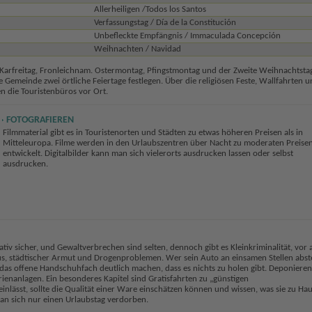
Allerheiligen /Todos los Santos
Verfassungstag / Día de la Constitución
Unbefleckte Empfängnis / Immaculada Concepción
Weihnachten / Navidad
Karfreitag, Fronleichnam. Ostermontag, Pfingstmontag und der Zweite Weihnachtstag
 Gemeinde zwei örtliche Feiertage festlegen. Über die religiösen Feste, Wallfahrten u
en die Touristenbüros vor Ort.
FOTOGRAFIEREN
Filmmaterial gibt es in Touristenorten und Städten zu etwas höheren Preisen als in
Mitteleuropa. Filme werden in den Urlaubszentren über Nacht zu moderaten Preise
entwickelt. Digitalbilder kann man sich vielerorts ausdrucken lassen oder selbst
ausdrucken.
lativ sicher, und Gewaltverbrechen sind selten, dennoch gibt es Kleinkriminalität, vor 
us, städtischer Armut und Drogenproblemen. Wer sein Auto an einsamen Stellen abste
das offene Handschuhfach deutlich machen, dass es nichts zu holen gibt. Deponieren
rienanlagen. Ein besonderes Kapitel sind Gratisfahrten zu „günstigen
inlässt, sollte die Qualität einer Ware einschätzen können und wissen, was sie zu Ha
man sich nur einen Urlaubstag verdorben.