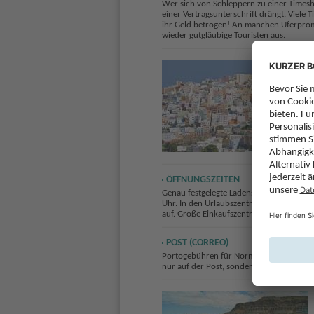
Wer sich von Schleppern zu einer Timesha
einer Vertragsunterschrift drängt. Viele
ihr Geld betrogen! An manchen Uferprom
wieder gutgläubige Touristen aus.
ÖFFNUNGSZEITEN
Genau festgelegte Ladenschlusszeiten gib
Uhr. In den Urlaubszentren werden diese 
auf. Große Einkaufszentren öffnen Mo-Sa 
POST (CORREO)
Portogebühren für Normalbriefe und Ansi
nur auf der Post, sondern auch in Tabak