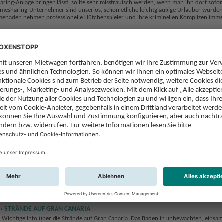
ring-Anlage bringen lässt, sollte sehr misstrauisch werden, wenn man ihn dort sofor
 Timesharing-Unternehmer sind unseriös, schon etliche leichtgläubige Urlauber wurde
enaden nehmen professionelle Hütchenspieler und ihre kriminellen Komplizen imm
NOTFÄLLE
Für alle Notfälle gilt die Notfallrufnummer 112. Unter dieser Nummer kann man sich
mehreren Sprachen (u. a. Deutsch) verständigen. Erste Hilfe bzw. Notarzt Tel. 061; Po
Tel. 092; Feuerwehr Tel. 080. In schweren Fällen helfen die Ärzte der Notrufzentrale 
ADAC in Deutschland (Tel. 0049/89/22 22 22). Für den sofortigen Rücktransport in 
deutsche Klinik sorgen rund um die Uhr der DRK-Flugdienst, Tel. 0049/228/23 00 23
23 00 27 und die Deutsche Rettungsflugwacht, Tel. 0049/711/70 10 70.
t es nicht. Die meisten Geschäfte öffnen Mo-Fr 9-13 und 16.30-19.30 Uhr, Sa von 9-
Zeiten je nach Saison und Betrieb flexibler gehandhabt, einige Läden haben auch son
oder sogar täglich 10-22 Uhr.
chtskarten betragen in europäische Länder 0,65 €. Briefmarken (sellos) erhält man n
läden, Souvenirshops und an Hotelrezeptionen.
STRÄNDE AUF GRAN CANARIA
Wichtige Info über die Strände auf Gran Canaria: Das Baden in unbewachten, einsa