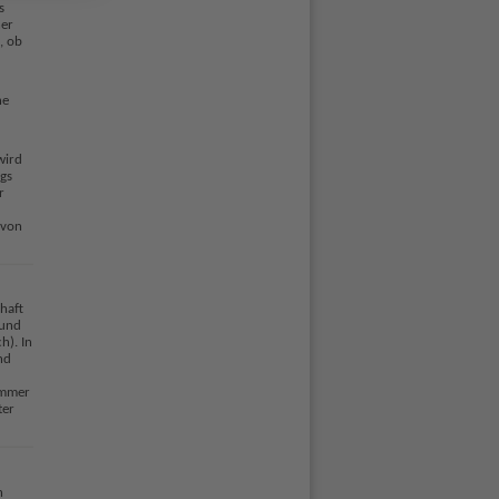
s
her
, ob
ne
wird
gs
r
 von
haft
 und
h). In
nd
ummer
ter
n