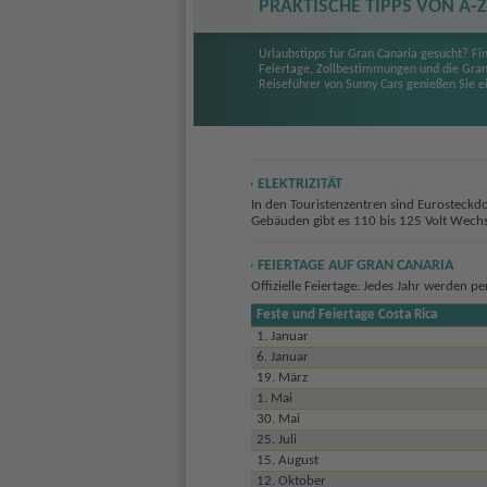
PRAKTISCHE TIPPS VON A-Z
Urlaubstipps für Gran Canaria gesucht? Fin
Feiertage, Zollbestimmungen und die Gran
Reiseführer von Sunny Cars genießen Sie e
ELEKTRIZITÄT
In den Touristenzentren sind Eurosteckd
Gebäuden gibt es 110 bis 125 Volt Wechs
FEIERTAGE AUF GRAN CANARIA
Offizielle Feiertage: Jedes Jahr werden p
Feste und Feiertage Costa Rica
1. Januar
6. Januar
19. März
1. Mai
30. Mai
25. Juli
15. August
12. Oktober