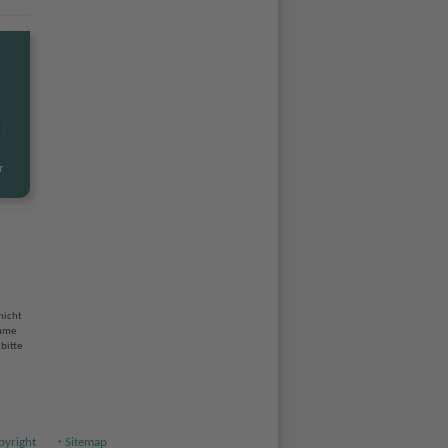
r
nicht
ahme
bitte
pyright
Sitemap