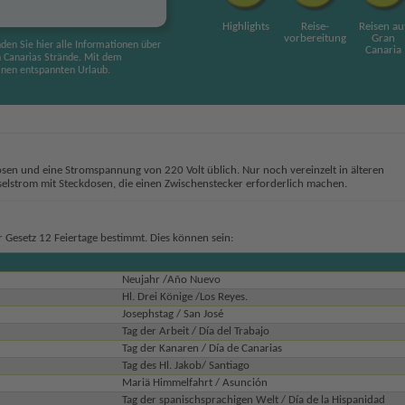
Highlights
Reise
-
Reisen au
vorbereitung
Gran
den Sie hier alle Informationen über
Canaria
 Canarias Strände. Mit dem
inen entspannten Urlaub.
osen und eine Stromspannung von 220 Volt üblich. Nur noch vereinzelt in älteren
elstrom mit Steckdosen, die einen Zwischenstecker erforderlich machen.
er Gesetz 12 Feiertage bestimmt. Dies können sein:
Neujahr /Año Nuevo
Hl. Drei Könige /Los Reyes.
Josephstag / San José
Tag der Arbeit / Día del Trabajo
Tag der Kanaren / Día de Canarias
Tag des Hl. Jakob/ Santiago
Mariä Himmelfahrt / Asunción
Tag der spanischsprachigen Welt / Día de la Hispanidad