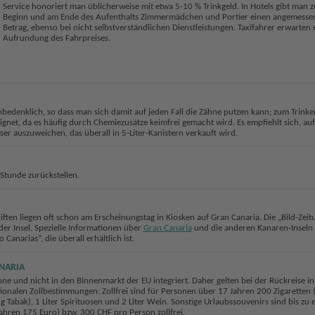
Service honoriert man üblicherweise mit etwa 5-10 % Trinkgeld. In Hotels gibt man z
Beginn und am Ende des Aufenthalts Zimmermädchen und Portier einen angemesse
Betrag, ebenso bei nicht selbstverständlichen Dienstleistungen. Taxifahrer erwarten 
Aufrundung des Fahrpreises.
nbedenklich, so dass man sich damit auf jeden Fall die Zähne putzen kann; zum Trinken
ignet, da es häufig durch Chemiezusätze keimfrei gemacht wird. Es empfiehlt sich, auf
er auszuweichen, das überall in 5-Liter-Kanistern verkauft wird.
Stunde zurückstellen.
ften liegen oft schon am Erscheinungstag in Kiosken auf Gran Canaria. Die „Bild-Zeit
der Insel. Spezielle Informationen über
Gran Canaria
und die anderen Kanaren-Inseln 
Canarias“, die überall erhältlich ist.
NARIA
ne und nicht in den Binnenmarkt der EU integriert. Daher gelten bei der Rückreise in
tionalen Zollbestimmungen: Zollfrei sind für Personen über 17 Jahren 200 Zigaretten 
g Tabak), 1 Liter Spirituosen und 2 Liter Wein. Sonstige Urlaubssouvenirs sind bis zu
hren 175 Euro) bzw. 300 CHF pro Person zollfrei.