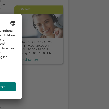
t zu
n um
er
KONTAKT
 in
lizei
des
eine
, Fax
Telefon: 089 / 82 99 33 900
Mo - Fr: 9.00 - 20.00 Uhr
Sa + So: 10.00 - 18.00 Uhr
Feiertag: 10.00 - 18.00 Uhr
E-Mail Kontakt
14
ntags
icht
men