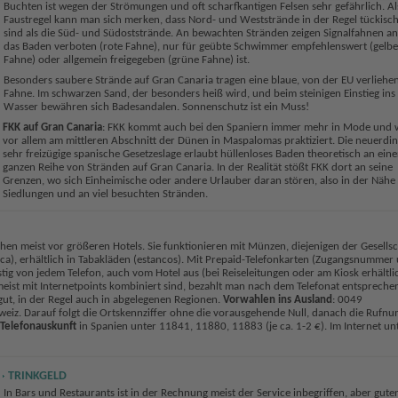
Buchten ist wegen der Strömungen und oft scharfkantigen Felsen sehr gefährlich. Al
Faustregel kann man sich merken, dass Nord- und Weststrände in der Regel tückisc
sind als die Süd- und Südoststrände. An bewachten Stränden zeigen Signalfahnen an
das Baden verboten (rote Fahne), nur für geübte Schwimmer empfehlenswert (gelbe
Fahne) oder allgemein freigegeben (grüne Fahne) ist.
Besonders saubere Strände auf Gran Canaria tragen eine blaue, von der EU verliehe
Fahne. Im schwarzen Sand, der besonders heiß wird, und beim steinigen Einstieg ins
Wasser bewähren sich Badesandalen. Sonnenschutz ist ein Muss!
FKK auf Gran Canaria
: FKK kommt auch bei den Spaniern immer mehr in Mode und 
vor allem am mittleren Abschnitt der Dünen in Maspalomas praktiziert. Die neuerdin
sehr freizügige spanische Gesetzeslage erlaubt hüllenloses Baden theoretisch an eine
ganzen Reihe von Stränden auf Gran Canaria. In der Realität stößt FKK dort an seine
Grenzen, wo sich Einheimische oder andere Urlauber daran stören, also in der Nähe
Siedlungen und an viel besuchten Stränden.
hen meist vor größeren Hotels. Sie funktionieren mit Münzen, diejenigen der Gesellsc
nica), erhältlich in Tabakläden (estancos). Mit Prepaid-Telefonkarten (Zugangsnummer
ig von jedem Telefon, auch vom Hotel aus (bei Reiseleitungen oder am Kiosk erhältlic
e meist mit Internetpoints kombiniert sind, bezahlt man nach dem Telefonat entspreche
ut, in der Regel auch in abgelegenen Regionen.
Vorwahlen ins Ausland
: 0049
eiz. Darauf folgt die Ortskennziffer ohne die vorausgehende Null, danach die Rufn
Telefonauskunft
in Spanien unter 11841, 11880, 11883 (je ca. 1-2 €). Im Internet un
TRINKGELD
In Bars und Restaurants ist in der Rechnung meist der Service inbegriffen, aber gute