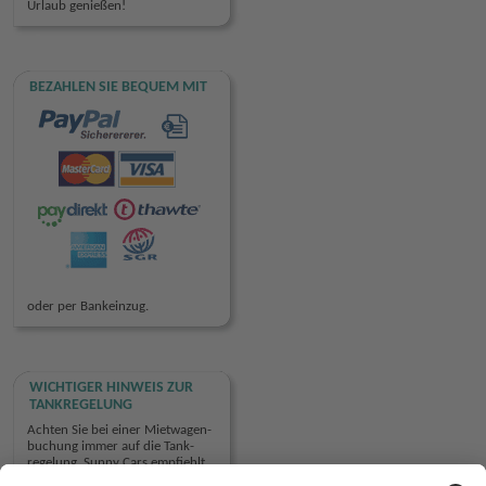
Urlaub genießen!
BEZAHLEN SIE BEQUEM MIT
oder per Bankeinzug.
WICHTIGER HINWEIS ZUR
TANKREGELUNG
Achten Sie bei einer Miet­wagen­
buchung immer auf die Tank­
regelung. Sunny Cars empfiehlt
die Mietwagen­buchung mit der