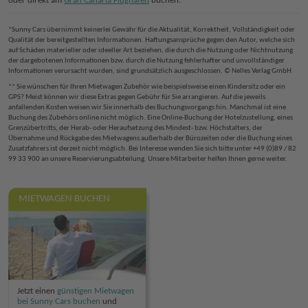
oder direkt am
Gran Canaria Flughafen
buchen.
*Sunny Cars übernimmt keinerlei Gewähr für die Aktualität, Korrektheit, Vollständigkeit oder
Qualität der bereitgestellten Informationen. Haftungsansprüche gegen den Autor, welche sich
auf Schäden materieller oder ideeller Art beziehen, die durch die Nutzung oder Nichtnutzung
der dargebotenen Informationen bzw. durch die Nutzung fehlerhafter und unvollständiger
Informationen verursacht wurden, sind grundsätzlich ausgeschlossen. © Nelles Verlag GmbH
** Sie wünschen für Ihren Mietwagen Zubehör wie beispielsweise einen Kindersitz oder ein
GPS? Meist können wir diese Extras gegen Gebühr für Sie arrangieren. Auf die jeweils
anfallenden Kosten weisen wir Sie innerhalb des Buchungsvorgangs hin. Manchmal ist eine
Buchung des Zubehörs online nicht möglich. Eine Online-Buchung der Hotelzustellung, eines
Grenzübertritts, der Herab- oder Heraufsetzung des Mindest- bzw. Höchstalters, der
Übernahme und Rückgabe des Mietwagens außerhalb der Bürozeiten oder die Buchung eines
Zusatzfahrers ist derzeit nicht möglich. Bei Interesse wenden Sie sich bitte unter +49 (0)89 / 82
99 33 900 an unsere Reservierungsabteilung. Unsere Mitarbeiter helfen Ihnen gerne weiter.
MIETWAGEN BUCHEN
Jetzt einen
günstigen Mietwagen
bei Sunny Cars buchen
und