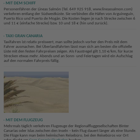
MIT DEM SCHIFF
Personenfähren der Lineas Salmón (Tel. 649 925 918, www.lineassalmon.com)
verkehren entlang der Südwestküste. Sie verbinden die Häfen von Arguineguín,
Puerto Rico und Puerto de Mogán. Die Kosten liegen je nach Strecke zwischen 6
und 11 € (einfache Strecke) bzw. 10 und 18 € (hin und zurück).
TAXI GRAN CANARIA
Taxifahren ist relativ preiswert, man sollte jedoch vorher den Preis mit dem
Fahrer ausmachen. Bei Überlandfahrten lässt man sich am besten die offizielle
Liste mit den festen Fahrpreisen zeigen. Als Faustregel gilt 1,10 €/km, für kurze
Strecken etwas mehr. Abends und an Sonn- und Feiertagen wird ein Aufschlag
auf den normalen Fahrpreis fällig.
MIT DEM FLUGZEUG
Mehrmals täglich verkehren Flugzeuge der Regionalfluggesellschaften Binter
Canarias oder Islas zwischen den Inseln – kein Flug dauert länger als eine Stunde.
Die Flüge kann man beim heimischen Reisebüro, bei den Reisebüros vor Ort