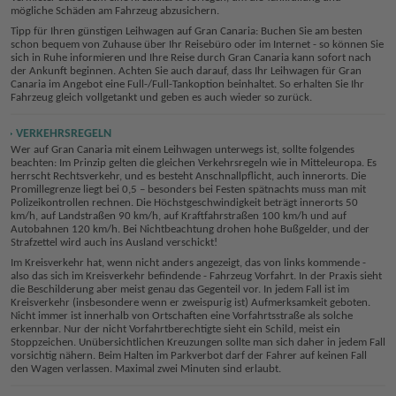
mögliche Schäden am Fahrzeug abzusichern.
Tipp für Ihren günstigen Leihwagen auf Gran Canaria: Buchen Sie am besten
schon bequem von Zuhause über Ihr Reisebüro oder im Internet - so können Sie
sich in Ruhe informieren und Ihre Reise durch Gran Canaria kann sofort nach
der Ankunft beginnen. Achten Sie auch darauf, dass Ihr Leihwagen für Gran
Canaria im Angebot eine Full-/Full-Tankoption beinhaltet. So erhalten Sie Ihr
Fahrzeug gleich vollgetankt und geben es auch wieder so zurück.
VERKEHRSREGELN
Wer auf Gran Canaria mit einem Leihwagen unterwegs ist, sollte folgendes
beachten: Im Prinzip gelten die gleichen Verkehrsregeln wie in Mitteleuropa. Es
herrscht Rechtsverkehr, und es besteht Anschnallpflicht, auch innerorts. Die
Promillegrenze liegt bei 0,5 – besonders bei Festen spätnachts muss man mit
Polizeikontrollen rechnen. Die Höchstgeschwindigkeit beträgt innerorts 50
km/h, auf Landstraßen 90 km/h, auf Kraftfahrstraßen 100 km/h und auf
Autobahnen 120 km/h. Bei Nichtbeachtung drohen hohe Bußgelder, und der
Strafzettel wird auch ins Ausland verschickt!
Im Kreisverkehr hat, wenn nicht anders angezeigt, das von links kommende -
also das sich im Kreisverkehr befindende - Fahrzeug Vorfahrt. In der Praxis sieht
die Beschilderung aber meist genau das Gegenteil vor. In jedem Fall ist im
Kreisverkehr (insbesondere wenn er zweispurig ist) Aufmerksamkeit geboten.
Nicht immer ist innerhalb von Ortschaften eine Vorfahrtsstraße als solche
erkennbar. Nur der nicht Vorfahrtberechtigte sieht ein Schild, meist ein
Stoppzeichen. Unübersichtlichen Kreuzungen sollte man sich daher in jedem Fall
vorsichtig nähern. Beim Halten im Parkverbot darf der Fahrer auf keinen Fall
den Wagen verlassen. Maximal zwei Minuten sind erlaubt.