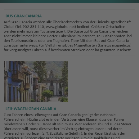
BUS GRAN CANARIA
Auf Gran Canaria werden alle Überlandstrecken von der Linienbusgesellschaft
Global (Tel. 902 381 110, www.globalsu.net) bedient. Größere Ortschaften
werden mehrmals am Tag angesteuert. Die Busse auf Gran Canaria erreichen
aber nicht immer kleinere Dörfer. Fahrpläne im Internet, an Busbahnhöfen, bei
den Tourismusbüros oder am Flughafen. Tipp: Mit dem Bus auf Gran Canaria
günstiger unterwegs: Für Vielfahrer gibt es Magnetkarten (tarjetas magnéticas)
für vergünstigtes Fahren auf bestimmten Strecken oder im gesamten Inselnetz.
LEIHWAGEN GRAN CANARIA
Zum Fahren eines Leihwagens auf Gran Canaria genügt der nationale
Führerschein. Häufig gibt es in den Verträgen eine Klausel, dass der Fahrer
mindestens 21 oder 23 Jahre alt sein muss. Wer anderen ab und zu das Steuer
überlassen will, muss diese vorher im Vertrag eintragen lassen und deren
Führerschein vorlegen (z. T. Zusätzliche Gebühr). In der Regel lässt sich der
Vermieter außerdem eine Kreditkarte vorlegen, um die Tankfüllung und