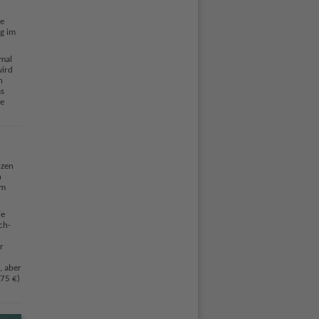
ne
g im
imal
wird
h
as
ie
nzen
n
em
ie
ch-
r
, aber
175 €)