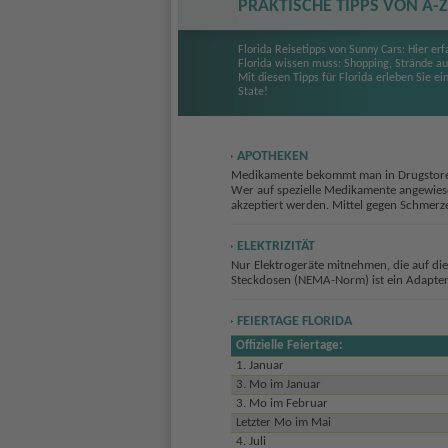
PRAKTISCHE TIPPS VON A-Z
Florida Reisetipps von Sunny Cars: Hier er
Florida wissen muss: Shopping, Strände auf
Mit diesen Tipps für Florida erleben Sie e
State!
APOTHEKEN
Medikamente bekommt man in Drugstores o
Wer auf spezielle Medikamente angewiese
akzeptiert werden. Mittel gegen Schmerz
ELEKTRIZITÄT
Nur Elektrogeräte mitnehmen, die auf di
Steckdosen (NEMA-Norm) ist ein Adapter m
FEIERTAGE FLORIDA
Offizielle Feiertage:
1. Januar
3. Mo im Januar
3. Mo im Februar
Letzter Mo im Mai
4. Juli