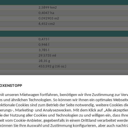
2,5899 km2
0,4047 ha
0,092903 m2
6,452 cm2
0,473 l
0,946 l
3,785 l
29,5735 ml
28,35 g
453,592 g (16 oz.)
ahrenheit gemessen (°F). Für die Umrechnung gilt die Faustformel: Fahrenheit minus 
hrt: Celsius multipliziert mit 1,8 plus 32 = Grad Fahrenheit.
ropa kosten 98 Cent Porto. Weitere Informationen über Postgebühren bekommt man
PRESSE
Auf den internationalen Flughäfen in Miami und Orlando findet man mit etwas G