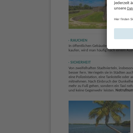
RAUCHEN
In öffentlichen Gebäuden (Stadtverwaltun
kaufen, wird man häufig nach einem Auswe
SICHERHEIT
Von zweifelhaften Stadtvierteln, insbeson
besser fern. Verriegeln sie in Städten a
eine Polizeistation, eine Tankstelle oder
mitnehmen. Nach Einbruch der Dunkelhei
mehr zu Fuß gehen, sondern ein Taxi neh
und keine Gegenwehr leisten.
Notrufnu