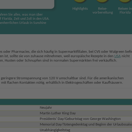
Highlights
Reise
-
Reisen in
vorbereitung
Florida
fahren Sie alles, was man über
 Florida, Zeit und Zoll in den USA.
inenherrlichen Urlaub in Sunshine
der Pharmacies, die sich häufig in Supermarktfilialen, bei CVS oder Walgreen befi
n ist, sollte sie von zuhause mitnehmen, weil europäische Rezepte in den
USA
nicht
en, Husten oder Schnupfen sind in normalen Supermärkten frei verkäuflich.
e geringere Stromspannung von 120 V umschaltbar sind. Für die amerikanischen
it flachen Kontakten nötig, erhältlich in Elektrogeschäften oder Kaufhäusern.
Neujahr
Martin Luther King Day
Presidents‘ Day/Geburtstag von George Washington
Memorial Day/Totengedenktag und Beginn der Urlaubssais
Unabhängigkeitstag