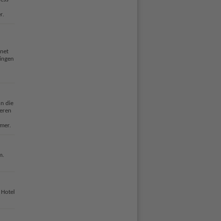
r.
fnet
ingen
n die
deren
mer.
m.
 Hotel