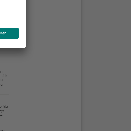
imes
t das
ste im
ten
an
 nicht
ht
ben
lorida
eys
en,
ness