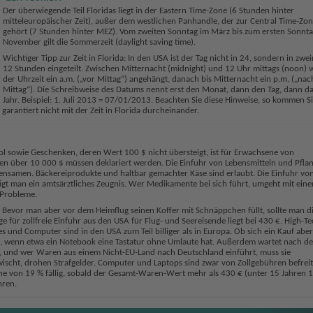
Der überwiegende Teil Floridas liegt in der Eastern Time-Zone (6 Stunden hinter
mitteleuropäischer Zeit), außer dem westlichen Panhandle, der zur Central Time-Zo
gehört (7 Stunden hinter MEZ). Vom zweiten Sonntag im März bis zum ersten Sonnta
November gilt die Sommerzeit (daylight saving time).
Wichtiger Tipp zur Zeit in Florida: In den USA ist der Tag nicht in 24, sondern in zwe
12 Stunden eingeteilt. Zwischen Mitternacht (midnight) und 12 Uhr mittags (noon) 
der Uhrzeit ein a.m. („vor Mittag“) angehängt, danach bis Mitternacht ein p.m. („nac
Mittag“). Die Schreibweise des Datums nennt erst den Monat, dann den Tag, dann d
Jahr. Beispiel: 1. Juli 2013 = 07/01/2013. Beachten Sie diese Hinweise, so kommen S
garantiert nicht mit der Zeit in Florida durcheinander.
hol sowie Geschenken, deren Wert 100 $ nicht übersteigt, ist für Erwachsene von
en über 10 000 $ müssen deklariert werden. Die Einfuhr von Lebensmitteln und Pfla
lanzensamen. Bäckereiprodukte und haltbar gemachter Käse sind erlaubt. Die Einfuhr vo
igt man ein amtsärztliches Zeugnis. Wer Medikamente bei sich führt, umgeht mit ein
 Probleme.
 Bevor man aber vor dem Heimflug seinen Koffer mit Schnäppchen füllt, sollte man d
für zollfreie Einfuhr aus den USA für Flug- und Seereisende liegt bei 430 €. High-Te
s und Computer sind in den USA zum Teil billiger als in Europa. Ob sich ein Kauf aber
h ist, wenn etwa ein Notebook eine Tastatur ohne Umlaute hat. Außerdem wartet nach de
), und wer Waren aus einem Nicht-EU-Land nach Deutschland einführt, muss sie
rwischt, drohen Strafgelder. Computer und Laptops sind zwar von Zollgebühren befreit
öhe von 19 % fällig, sobald der Gesamt-Waren-Wert mehr als 430 € (unter 15 Jahren 
hren.