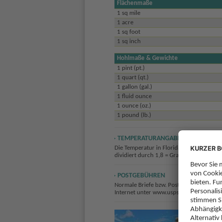
Flächenmaße
1 sq mile
1 acre
1 sq foot
1 sq inch
Hohlmaße & Gewichte
1 pint (pt.)
1 quart (qt.)
1 gallon (gal.)
1 fluid ounce
1 ounce (oz.)
1 pound (lb.)
TEMPERATURANGABEN FLORIDA
Die Temperatur in Florida wird in Grad F
dividiert durch 1,8 = Grad Celsius. Umgeke
POSTGEBÜHREN
Normale Briefe bzw. Postkarten nach Eu
Internet unter www.usps.com.