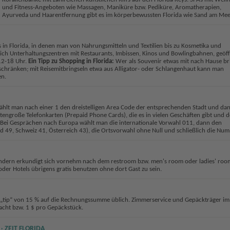
und Fitness-Angeboten wie Massagen, Maniküre bzw. Pediküre, Aromatherapien,
Ayurveda und Haarentfernung gibt es im körperbewussten Florida wie Sand am Mee
 in Florida, in denen man von Nahrungsmitteln und Textilien bis zu Kosmetika und
gleich Unterhaltungszentren mit Restaurants, Imbissen, Kinos und Bowlingbahnen, geöf
12-18 Uhr.
Ein Tipp zu Shopping in Florida:
Wer als Souvenir etwas mit nach Hause br
beschränken; mit Reisemitbringseln etwa aus Alligator- oder Schlangenhaut kann man
n.
hlt man nach einer 1 den dreistelligen Area Code der entsprechenden Stadt und dan
ngroße Telefonkarten (Prepaid Phone Cards), die es in vielen Geschäften gibt und 
. Bei Gesprächen nach Europa wählt man die internationale Vorwahl 011, dann den
49, Schweiz 41, Österreich 43), die Ortsvorwahl ohne Null und schließlich die Num
 sondern erkundigt sich vornehm nach dem restroom bzw. men's room oder ladies' roo
oder Hotels übrigens gratis benutzen ohne dort Gast zu sein.
in „tip“ von 15 % auf die Rechnungssumme üblich. Zimmerservice und Gepäckträger im
acht bzw. 1 $ pro Gepäckstück.
ZEIT FLORIDA