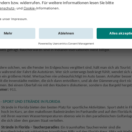
auch deutschsprachige Zeitungen und Zeitschriften. Zu den populärsten
überregionalen Tageszeitungen gehört USA Today, während unter den regionalen
Presseerzeugnissen der Miami Herald, der Orlando Sentinel, die St. Petersburg T
und die Gainesville Sun den Markt beherrschen. Im Zwei-Monats-Turnus erschein
Florida Journal (www.floridajournal.de), das in deutscher Sprache über das Neue
Südwesten des Sunshine State informiert.
gen, Airports, Restaurants usw.) gilt Rauchverbot. Will man in Supermärkten Zigaret
is gefragt. Raucherwaren sind in Indianerreservationen meist billiger.
dere solchen, wo die Fenster im Erdgeschoss vergittert sind, hält man sich als Tourist
uch während der Fahrt die Autotüren. Wer sich unterwegs bedrängt fühlt, wendet sich 
 an ein größeres Hotel. Wertsachen nie unbeaufsichtigt im Auto lassen. Anhalter besser
t die Innenstädte meiden, die sich dann entvölkern, und ab der Dämmerung dort nic
men. Bei einem Überfall nie mit den Räubern diskutieren, sondern das Bargeld herge
mmer:
911.
SPORT UND STRÄNDE IN FLORIDA
Strände in Florida bieten den besten Platz für sportliche Aktivitäten. Sport steht in F
hoch im Kurs, an den makellosen Badestränden im Panhandle und auf den Florida K
mit ihren warmen Wassertemperaturen ebenso wie in den paradiesischen Golfanlag
die sich über den ganzen Staat verteilen.
Strände in Florida – Taucherparadies
: Ein traumhaftes Taucherrevier sind die
Korallenbänke mit zahlreichen künstlichen Riffs auf den Florida Keys. SPAs mit Well