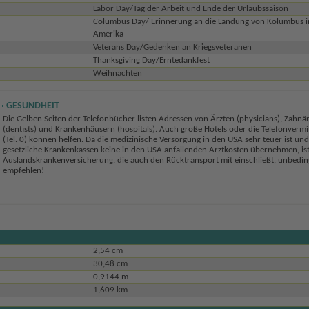
Labor Day/Tag der Arbeit und Ende der Urlaubssaison
Columbus Day/ Erinnerung an die Landung von Kolumbus i
Amerika
Veterans Day/Gedenken an Kriegsveteranen
Thanksgiving Day/Erntedankfest
Weihnachten
GESUNDHEIT
Die Gelben Seiten der Telefonbücher listen Adressen von Ärzten (physicians), Zahnä
(dentists) und Krankenhäusern (hospitals). Auch große Hotels oder die Telefonvermi
(Tel. 0) können helfen. Da die medizinische Versorgung in den USA sehr teuer ist und
gesetzliche Krankenkassen keine in den USA anfallenden Arztkosten übernehmen, ist
Auslandskrankenversicherung, die auch den Rücktransport mit einschließt, unbedin
empfehlen!
2,54 cm
30,48 cm
0,9144 m
1,609 km