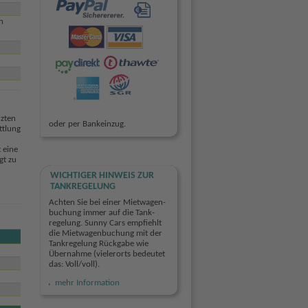
n
rzten
oder per Bankeinzug.
ttlung
 eine
gt zu
WICHTIGER HINWEIS ZUR
TANKREGELUNG
Achten Sie bei einer Miet­wagen­
buchung immer auf die Tank­
regelung. Sunny Cars empfiehlt
die Mietwagen­buchung mit der
Tank­regelung Rückgabe wie
Übernahme (vielerorts bedeutet
das: Voll/voll).
mehr Information