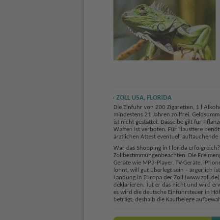
ZOLL USA, FLORIDA
Die Einfuhr von 200 Zigaretten, 1 l Alko
mindestens 21 Jahren zollfrei. Geldsumm
ist nicht gestattet. Dasselbe gilt für Pf
Waffen ist verboten. Für Haustiere benöt
ärztlichen Attest eventuell auftauchende
War das Shopping in Florida erfolgreich?
Zollbestimmungenbeachten: Die Freimenge 
Geräte wie MP3-Player, TV-Geräte, iPhone
lohnt, will gut überlegt sein – ärgerlic
Landung in Europa der Zoll (www.zoll.de
deklarieren. Tut er das nicht und wird e
es wird die deutsche Einfuhrsteuer in H
beträgt; deshalb die Kaufbelege aufbewa