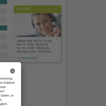
KONTAKT
Telefon: 089 / 82 99 33 900
Mo - Fr: 9.00 - 20.00 Uhr
Sa + So: 10.00 - 18.00 Uhr
Feiertag: 10.00 - 18.00 Uhr
E-Mail Kontakt
32
 im
lück