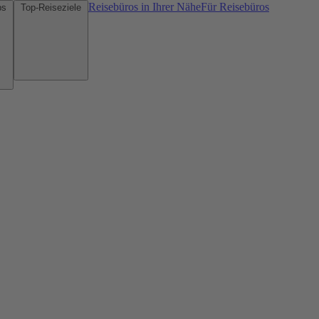
Reisebüros in Ihrer Nähe
Für Reisebüros
Mietwagen-Tipps
Top-Reiseziele