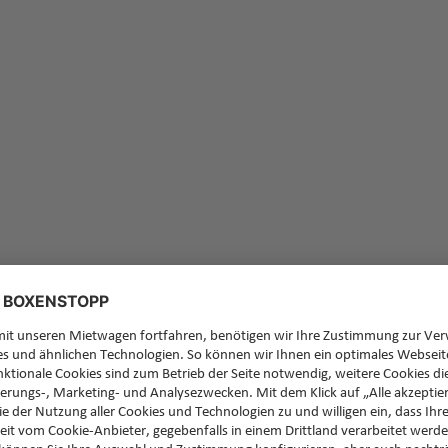
Feedb
Sie ha
zurüc